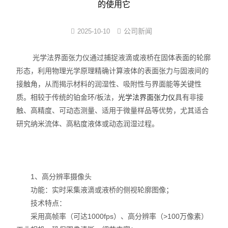
的使用它
界面弹性系数仪
公司新闻
2025-10-10
表面清洁度分析仪
光学法界面张力仪通过捕捉液滴或液桥在固体表面的轮廓
水滴角测量仪
形态，利用物理光学原理精确计算液体的表面张力与固液间的
接触角，从而揭示材料的润湿性、吸附性与界面能等关键性
位移及其控制系统
质。相较于传统的铂金环/板法，
光学法界面张力仪
具有非接
触、高精度、可动态测量、适用于微量样品等优势，尤其适合
光谱色谱分析仪器
研究纳米流体、高粘度液体或动态润湿过程。
TOF相机（Time of Flight）
1、高分辨率摄像头
功能：实时采集液滴或液桥的侧视轮廓图像；
技术特点：
采用高帧率（可达1000fps）、高分辨率（>100万像素）