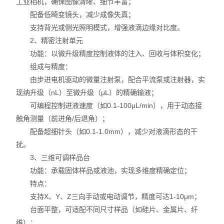
工业相机，确保图像清晰、细节丰富；
配备低畸变镜头，减少成像失真；
支持背光或侧光照明模式，增强液滴边缘对比度。
2、精密注射单元
功能：以微升级精度控制液体的注入、回收与体积变化；
组成与精度：
由步进电机驱动的微量注射泵，配合平流泵或注射器，实
现纳升级（nL）至微升级（μL）的精确输液；
可编程控制进液速度（如0.1-100μL/min），用于动态接
触角测量（前进角/后退角）；
配备超细针头（如0.1-1.0mm），减少对液滴形态的干
扰。
3、三维可调样品台
功能：承载固体样品或液池，实现多维度精确定位；
特点：
支持X、Y、Z三向手动或电动调节，精度可达1-10μm；
台面平整，可适配不同尺寸样品（如硅片、金属片、纤
维）；