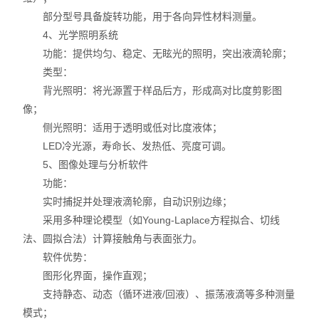
部分型号具备旋转功能，用于各向异性材料测量。
4、光学照明系统
功能：提供均匀、稳定、无眩光的照明，突出液滴轮廓；
类型：
背光照明：将光源置于样品后方，形成高对比度剪影图
像；
侧光照明：适用于透明或低对比度液体；
LED冷光源，寿命长、发热低、亮度可调。
5、图像处理与分析软件
功能：
实时捕捉并处理液滴轮廓，自动识别边缘；
采用多种理论模型（如Young-Laplace方程拟合、切线
法、圆拟合法）计算接触角与表面张力。
软件优势：
图形化界面，操作直观；
支持静态、动态（循环进液/回液）、振荡液滴等多种测量
模式；