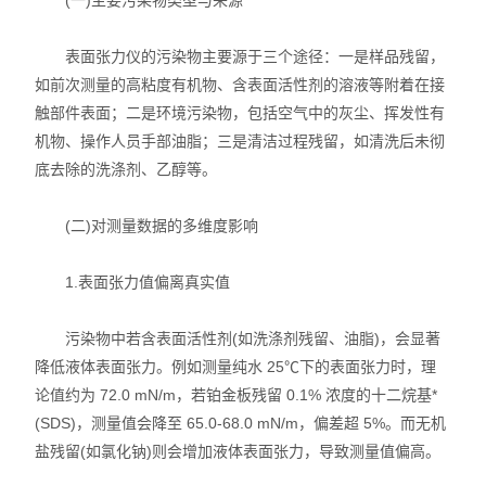
(一)主要污染物类型与来源
表面张力仪的污染物主要源于三个途径：一是样品残留，
如前次测量的高粘度有机物、含表面活性剂的溶液等附着在接
触部件表面；二是环境污染物，包括空气中的灰尘、挥发性有
机物、操作人员手部油脂；三是清洁过程残留，如清洗后未彻
底去除的洗涤剂、乙醇等。
(二)对测量数据的多维度影响
1.表面张力值偏离真实值
污染物中若含表面活性剂(如洗涤剂残留、油脂)，会显著
降低液体表面张力。例如测量纯水 25℃下的表面张力时，理
论值约为 72.0 mN/m，若铂金板残留 0.1% 浓度的十二烷基*
(SDS)，测量值会降至 65.0-68.0 mN/m，偏差超 5%。而无机
盐残留(如氯化钠)则会增加液体表面张力，导致测量值偏高。