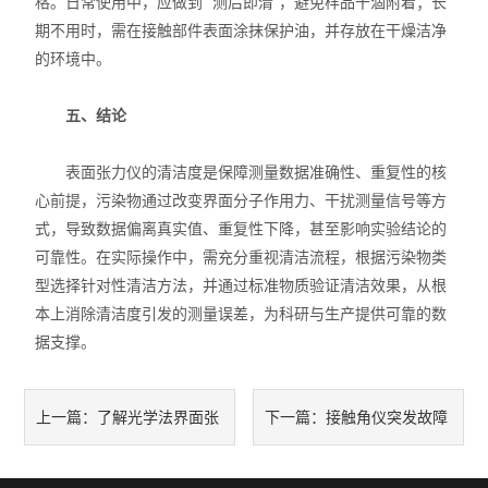
格。日常使用中，应做到 “测后即清”，避免样品干涸附着；长
期不用时，需在接触部件表面涂抹保护油，并存放在干燥洁净
的环境中。
五、结论
表面张力仪的清洁度是保障测量数据准确性、重复性的核
心前提，污染物通过改变界面分子作用力、干扰测量信号等方
式，导致数据偏离真实值、重复性下降，甚至影响实验结论的
可靠性。在实际操作中，需充分重视清洁流程，根据污染物类
型选择针对性清洁方法，并通过标准物质验证清洁效果，从根
本上消除清洁度引发的测量误差，为科研与生产提供可靠的数
据支撑。
了解光学法界面张
接触角仪突发故障
上一篇：
下一篇：
力仪各组成部件功能特点才能
应急处理与预防指南