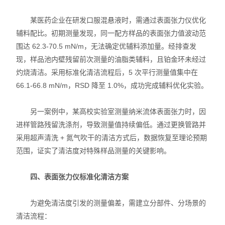
某医药企业在研发口服混悬液时，需通过表面张力仪优化
辅料配比。初期测量发现，同一配方样品的表面张力值波动范
围达 62.3-70.5 mN/m，无法确定优辅料添加量。经排查发
现，样品池内壁残留前次测量的油脂类辅料，且铂金环未经过
灼烧清洁。采用标准化清洁流程后，5 次平行测量值集中在
66.1-66.8 mN/m，RSD 降至 1.0%，成功完成辅料优化实验。
另一案例中，某高校实验室测量纳米流体表面张力时，因
进样管路残留洗涤剂，导致测量值持续偏低。通过更换管路并
采用超声清洗 + 氮气吹干的清洁方式后，数据恢复至理论预期
范围，证实了清洁度对特殊样品测量的关键影响。
四、表面张力仪标准化清洁方案
为避免清洁度引发的测量偏差，需建立分部件、分场景的
清洁流程：