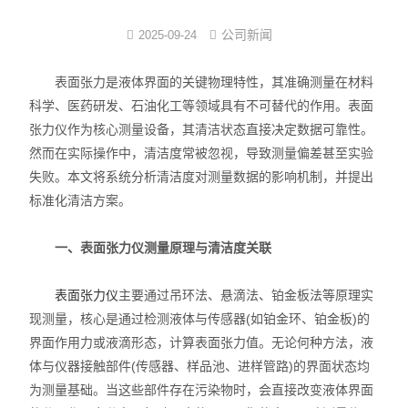
界面弹性系数仪
公司新闻
2025-09-24
表面清洁度分析仪
表面张力是液体界面的关键物理特性，其准确测量在材料
科学、医药研发、石油化工等领域具有不可替代的作用。表面
水滴角测量仪
张力仪作为核心测量设备，其清洁状态直接决定数据可靠性。
然而在实际操作中，清洁度常被忽视，导致测量偏差甚至实验
位移及其控制系统
失败。本文将系统分析清洁度对测量数据的影响机制，并提出
标准化清洁方案。
光谱色谱分析仪器
TOF相机（Time of Flight）
一、表面张力仪测量原理与清洁度关联
表面张力仪
主要通过吊环法、悬滴法、铂金板法等原理实
现测量，核心是通过检测液体与传感器(如铂金环、铂金板)的
界面作用力或液滴形态，计算表面张力值。无论何种方法，液
体与仪器接触部件(传感器、样品池、进样管路)的界面状态均
为测量基础。当这些部件存在污染物时，会直接改变液体界面