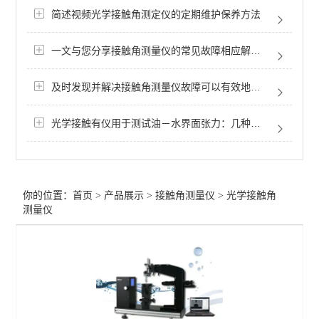
简述视频光学接触角测定仪的定期维护保养方法
手动/标准型接触角测定仪
一文与您分享接触角测量仪的常见故障相应解决方法
手动型接触角仪
*型自动进液式光学接触角仪
及时发现并解决接触角测量仪故障可以有效地提高可靠性
全自动接触角测定仪
光学接触有仪用于测试油－水界面张力：几种油的油水界面张力测试
薄膜接触角测试
标准型光学接触角仪
你的位置：
首页
>
产品展示
>
接触角测量仪
>
光学接触角
全自动称重法动态接触角仪
测量仪
便携式光学接触角仪
光学接触角测量仪
称重法接触角仪