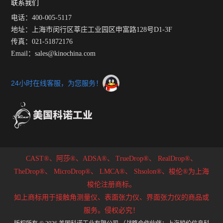
联系我们
是指在没有样品的情况下输出信号值发生变
化。可能的原因包括光源稳定性不佳、光路
电话：400-005-5117
杂散光干扰等。解决方法包括...
地址：上海市闵行区莘庄工业园区申富路128号D1-3F
传真：021-51872176
Email：sales@kinochina.com
24小时在线客服，为您服务！
CAST®、阿莎®、ADSA®、
TrueDrop®、
RealDrop®、
TheDrop®、
MicroDrop®、
LMCA®、
Shsolon®、梭伦®为上海
梭伦注册商标。
如上商标用于接触角测量仪、表面张力仪、界面张力仪的商品或
服务。侵权必究！