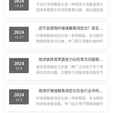
2024
手动光学接触角仪是一种常用于测量液体与
12-23
界面弹性系数仪
固体表面相互作用的重要仪器，通过捕捉液
滴在固体表面的图像，利用光学原理计算接
表面清洁度分析仪
触角，从而评估液体的润湿性能。接触角是
液滴在固体表面形成的夹角，反映了液体对
还不会使用纤维接触角测定仪？其实很简单
2024
固体的润湿程度，对于材料科学研究、工业
水滴角测量仪
纤维接触角测定仪是一款高精度、多功能的
12-17
生产、涂层与表面处理以及环境科学等领域
物理性能测试仪器，专门用于测量纤维材料
具有重要意义。以下是手动光学接触角仪各
位移及其控制系统
的接触角。它能够快速、准确地测量液体在
组成部件及其功能特点的详细介绍，希望能
纤维表面的浸润性能，包括静态接触角、动
够帮助到您。1、光源系统：光源系统提供
光谱色谱分析仪器
态接触角、滚动角等多种参数，为纺织、材
简述旋转滴界面张力仪的常见问题相应解决方法
光源以照亮样品表面，使得接触角能够清晰
2024
料科学、生物医学等领域的科研和工业生产
可见。通常采用高亮度的LED光源，确保光
旋转滴界面张力仪是一种广泛应用于多个领
TOF相机（Time of Flight）
12-9
提供了有力支持。下面是使用纤维接触角测
线均匀、稳定，以获得准...
域的实验仪器，主要用于测量液体表面张力
定仪的正确步骤，希望对您有所帮助。1、
和界面张力。该仪器基于静态界面法，通过
准备工作确保实验室环境干燥、清洁，并避
旋转液滴并观察其形态变化来测量张力大
免有风吹动实验器材，确认仪器处于工作状
小。液滴在旋转过程中受到离心力的作用，
简述纤维接触角测定仪在各行业中的具体应用
态并连接好电源。2、样品准备选择需要测
2024
逐渐形成球形表面，记录液滴与环境的接触
量接触角的固体样品，通常为平整的固体表
纤维接触角测定仪是一种高精度、多功能的
12-3
角度和直径，进而计算出表面张力或界面张
面。确保样品干净，没有污...
科研级测量设备，专门设计用于精确测量纤
力。旋转滴界面张力仪在使用过程中可能会
维材料接触角和表面界面张力。它采用光学
遇到问题，下面将介绍一些常见的问题相应