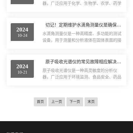
确认电源是否正常工作。如...
器，广泛应用于化学、生物学、农学、药学
法的详细介绍，希望能够帮助到您。1、定
等多个领域。它利用离子在电场中加速后，
期清洁。在使用过程中，仪器表面可能会受
在真空中飞行的时间来确定其质荷比，从而
到污垢、灰尘等物质的积累，这些杂质可能
实现对样品成分的快速、准确分析。该仪器
切记！定期维护水滴角测量仪是确保正常运行的关键
影响测试结果的准确性。因此，建议使用柔
2024
具有高分辨率、高灵敏度、宽质量范围等优
软的干净布或专用清洁布轻轻擦拭外表面和
水滴角测量仪是一种高精度、多功能的测试
10-24
点，能够检测从小分子到生物大分子的广泛
传感器部件，确...
设备，用于测量和分析液体在固体表面的接
质量范围，可测m/z值达10000以上。以下是
触角，进而评估材料的表面性能和润湿能
飞行时间质谱联用仪的正确操作步骤：1、
力。该仪器采用光学系统和图像处理技术，
准备工作：确保仪器处于稳定的工作环境，
能够自动识别和计算接触角，确保测量结果
原子吸收光谱仪的常见故障相应解决方法分享
温度、湿度等参数符合要求。检查是否处于
2024
的准确性和可靠性。它支持多种测试方法，
开启状态，所有必要的零部件和供应品是否
原子吸收光谱仪是一种高灵敏度的分析仪
10-21
如悬滴法、座滴法等，并配备*的数据处理
就位。2、样品准备...
器，广泛应用于环境监测、食品安全、药品
软件，便于用户进行数据分析和管理。以下
分析及地质勘探等领域。其工作原理基于原
是水滴角测量仪的一些常见维护保养方法，
子对固定波长光的吸收现象，通过测量样品
希望对您有所帮助。1、清洁仪器表面：定
中待测元素对特征光的吸收程度来确定元素
期清洁仪器表面，可以使用软布或棉签蘸取
首页
上一页
下一页
末页
含量，能够实现对多种元素的定量分析，具
少量的清洁剂，轻轻擦拭表面。注意不要使
有检出限低、分析精度高、分析速度快及应
用过多的清洁剂，以免损坏。...
用范围广等优点。原子吸收光谱仪在使用过
程中可能会遇到故障，以下是几种常见故障
及相应解决方法：1、基线漂移：基线漂移