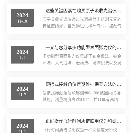
系统、图像采集系统和处理软件，能够准确
解决方法。1、漏液问题：漏液是常见的问
捕捉并计算液体与纤维材料接触时所形成的
这些关键因素在购买原子吸收光谱仪时应多加考虑
题之一。通常是由于仪器密封不严或者使用
2024
接触角，从而揭示液体与纤维材料表面的相
不当导致的。解决方法包括检查密封件是否
原子吸收光谱仪通过光源辐射出待测元素的
11-18
互作用强度。以下是纤维接触角测定仪在各
完好，确保安装正确并紧固，...
特征谱线光，当光通过试样蒸气时，被蒸气
行业中的具体应用，希望能够帮助到您。
中待测元素的基态原子吸收，通过测量辐射
1、材料科学：在材料科学领域，被广泛应
特征谱线光被减弱的程度，可以确定试样中
用于评估不同材料的表面性质。这对于设计
待测元素的含量。它具有检出限低、灵敏度
一文与您分享多功能型表面张力仪的常见故障相应解决方法
新型材料或改进材料性能至关重要。研究人
2024
高、分析速度快、应用范围广、操作简便等
员可以通过测量接触角，了解材料的润湿性
多功能型表面张力仪集成了铂金板法、铂金
11-11
特点，广泛应用于环境监测、食品安全、药
能、表面能、化学成分等重要...
环法、大气泡法、悬滴法、滴体积法以及滴
品分析、地质勘探等领域，成为常量及微痕
重法等多种测量原理，适用于不同液体的测
量元素分析的重要工具。在考虑购买原子吸
试需求。该仪器具备高精度、高稳定性及高
收光谱仪时，有几个关键因素需要认真考
重复性，操作简单便捷，可通过天平重量法
便携式接触角仪定期维护保养方法的详细介绍
虑：1、灵敏度和准确性：灵敏度和准确性
2024
快速获取表面张力数据，广泛应用于科学研
是至关重要的因素。高灵敏度可以检测到微
便携式接触角仪能够测量0-180°范围内的接
11-7
究、生产加工、材料制造、食品工业、医药
量元素，而高准确性可以保证...
触角，测量精度高达0.01°，并且具有高精
行业及环境保护等多个领域。多功能型表面
度、多功能、易于操作等特点。它适用于各
张力仪在使用过程中常会出现故障，影响测
种行业领域，如医疗、材料科学、石油、化
试结果的准确性和效率。以下是一些常见的
工、光伏等，可用于研究液体和固体表面的
正确操作飞行时间质谱联用仪为科研工作和实验研究提供有力支持
故障及相应的解决方法：1、显示屏无显示
2024
互动、测量表面能量、评估表面润湿性等。
或显示不清晰：检查电源线是否连接正常，
飞行时间质谱联用仪是一种高精度分析仪
11-1
以下是关于便携式接触角仪定期维护保养方