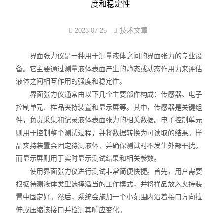
度和稳定性
界面弹性系数仪
技术文章
2023-07-25
表面清洁度分析仪
界面张力仪是一种用于测量液体之间的界面张力的专业设
水滴角测量仪
备。它主要通过测量液体表面产生的静态或动态作用力来评估
液体之间相互作用的强度和稳定性。
位移及其控制系统
界面张力仪通常由以下几个主要部件构成：传感器、电子
控制单元、样品夹持装置和显示屏等。其中，传感器是关键组
光谱色谱分析仪器
件，负责采集和记录液体表面张力的相关数据。电子控制单元
则用于控制整个测试过程，并将数据转换为可读取的结果。样
TOF相机（Time of Flight）
品夹持装置会固定待测液体，并确保测试时不发生外部干扰。
而显示屏则用于实时显示测试结果和相关参数。
使用界面张力仪进行测试非常简便快捷。首先，用户需要
根据待测液体类型选择适当的工作模式，并将样品放入夹持装
置中固定好。然后，系统会施加一个小范围内沿着接口方向拉
伸或压缩该接口并检测其响应变化。