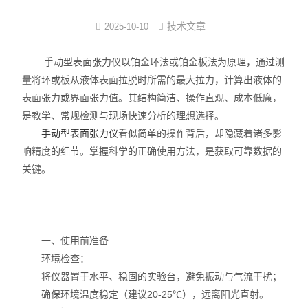
界面弹性系数仪
技术文章
2025-10-10
表面清洁度分析仪
手动型表面张力仪以铂金环法或铂金板法为原理，通过测
量将环或板从液体表面拉脱时所需的最大拉力，计算出液体的
水滴角测量仪
表面张力或界面张力值。其结构简洁、操作直观、成本低廉，
是教学、常规检测与现场快速分析的理想选择。
位移及其控制系统
手动型表面张力仪
看似简单的操作背后，却隐藏着诸多影
响精度的细节。掌握科学的正确使用方法，是获取可靠数据的
光谱色谱分析仪器
关键。
TOF相机（Time of Flight）
一、使用前准备
环境检查：
将仪器置于水平、稳固的实验台，避免振动与气流干扰；
确保环境温度稳定（建议20-25℃），远离阳光直射。