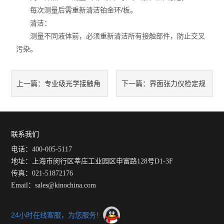
每次测量后需重新清洁铂金环/板。
清洁：
测量不同液体前，必须重新清洁所有接触部件，防止交叉
污染。
专业级光学接触角
界面张力仪检定规
上一篇：
下一篇：
测量仪高精度的背后是对操作
程：精准测量的技术保障
规范性的严苛要求
联系我们
电话：400-005-5117
地址：上海市闵行区莘庄工业园区申富路128号D1-3F
传真：021-51872176
Email：sales@kinochina.com
24小时在线客服，为您服务！