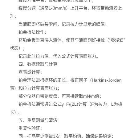
缓慢升降平台，使铂金环浸入液面以下；
缓慢匀速（通常1-3mm/s）上升平台，环将带动液膜上
升；
当液膜即将破裂瞬间，记录拉力计显示的峰值。
铂金板法操作：
将铂金板垂直浸入液体，使其与液面刚好接触（“零浸润”
状态）；
记录此时拉力值，代入公式计算表面张力。
四、数据读取与计算
查表或计算：
铂金环法需根据环的周长、校正因子（Harkins-Jordan
表）和拉力计算表面张力；
部分仪器自带刻度盘，可直接读取mN/m值；
铂金板法通常通过公式γ=F/(2L)计算（F为拉力，L为板
长）。
五、重复测量与清洁
重复性验证：
同一样品至少测量3次，取平均值，确保结果稳定；