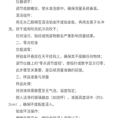
仪器调平：
调节底脚螺丝，使水准泡居中，确保测量系统垂直。
清洁组件：
用无水乙醇棉签清洁铂金环或铂金板，再用去离子水冲
洗，烘干或用吹风机冷风吹干；
任何油污、指纹或残留物都会严重影响测量结果。
二、零点校准
空载调零：
将铂金环悬挂在天平挂钩上，确保其不接触任何物体；
调节仪器上的“零点调节旋钮”，使指针或数字显示归零；
此步骤至关重要，是后续测量准确的前提。
三、样品准备与测量
样品处理：
待测液体需静置至无气泡，温度恒定；
倒入洁净的玻璃器皿（如烧杯），液面高度适中（约1-
2cm），确保环或板能浸入。
铂金环法操作：