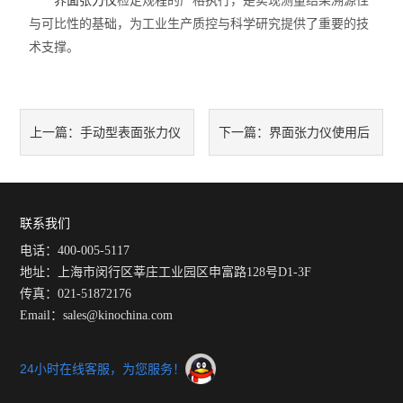
界面张力仪
检定规程的严格执行，是实现测量结果溯源性
与可比性的基础，为工业生产质控与科学研究提供了重要的技
术支撑。
手动型表面张力仪
界面张力仪使用后
上一篇：
下一篇：
是现场快速分析的理想选择
的正确保存方法与维护要点
联系我们
电话：400-005-5117
地址：上海市闵行区莘庄工业园区申富路128号D1-3F
传真：021-51872176
Email：sales@kinochina.com
24小时在线客服，为您服务！