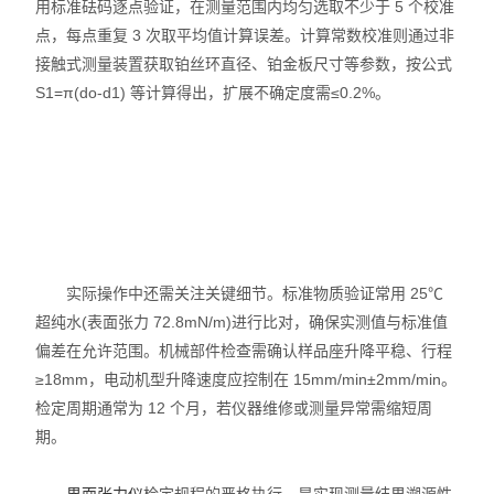
用标准砝码逐点验证，在测量范围内均匀选取不少于 5 个校准
点，每点重复 3 次取平均值计算误差。计算常数校准则通过非
接触式测量装置获取铂丝环直径、铂金板尺寸等参数，按公式
S1=π(do-d1) 等计算得出，扩展不确定度需≤0.2%。​
实际操作中还需关注关键细节。标准物质验证常用 25℃
超纯水(表面张力 72.8mN/m)进行比对，确保实测值与标准值
偏差在允许范围。机械部件检查需确认样品座升降平稳、行程
≥18mm，电动机型升降速度应控制在 15mm/min±2mm/min。
检定周期通常为 12 个月，若仪器维修或测量异常需缩短周
期。​