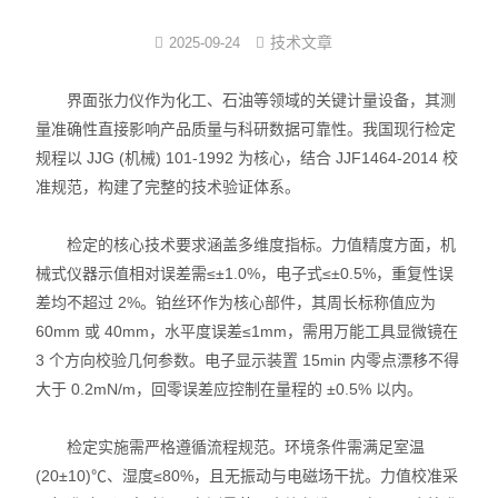
界面弹性系数仪
技术文章
2025-09-24
表面清洁度分析仪
界面张力仪作为化工、石油等领域的关键计量设备，其测
量准确性直接影响产品质量与科研数据可靠性。我国现行检定
水滴角测量仪
规程以 JJG (机械) 101-1992 为核心，结合 JJF1464-2014 校
准规范，构建了完整的技术验证体系。​
位移及其控制系统
检定的核心技术要求涵盖多维度指标。力值精度方面，机
光谱色谱分析仪器
械式仪器示值相对误差需≤±1.0%，电子式≤±0.5%，重复性误
TOF相机（Time of Flight）
差均不超过 2%。铂丝环作为核心部件，其周长标称值应为
60mm 或 40mm，水平度误差≤1mm，需用万能工具显微镜在
3 个方向校验几何参数。电子显示装置 15min 内零点漂移不得
大于 0.2mN/m，回零误差应控制在量程的 ±0.5% 以内。​
检定实施需严格遵循流程规范。环境条件需满足室温
(20±10)℃、湿度≤80%，且无振动与电磁场干扰。力值校准采