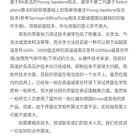
基于BA表法的Young-lapalace拟合，或停于第二代基于Select
plane算法的经验值基础上的简单快速法Young-lapalace拟合
技术(参考Springer&BihaiSong相关文献或德国仪器相应的操
作手册)，测值前提较多，作为测值的意义并不很大。
现有的界面张力测试技术通常包括了称重法、光学法、气
泡法或滴体积法等等，而光学方法目前是一种可以用于如超高
温条件1600、2000度这样的高温或高压条件100Mpa或真空环
境(加惰性气体环境)下测试的方法。从硬件技术来讲，目前的
高温炉及高压炉技术均已经成熟，研制出来不是很大问题。而
软件技术方面，目前仍停留在相当低的一个水平上。虽然在国
内的应用上，已经有一些在高温或真空环境下测试界面化学性
质有一些研究，但大部分研究停留在表征接触角方面。虽然有
一些研究人员使用了国外的一些仪器如德国Kruss或其他同类
产品，但是，由于界面化学软件算法方面不足，实际指导意义
可能不是很大。
如需要相关技术，烦请联系我们的技术人员。我们也欢迎
一切友好的合作需求。