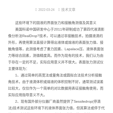
界面弹性系数仪
技术文章
2022-03-24
表面清洁度分析仪
这些环境下的固液的界面张力和接触角测值及其意义
美国科诺中国研发中心于2011年研制成功了第四代液滴影
水滴角测量仪
像分析法RealDrop?技术，可以通过非接触技术，拍摄液滴的
外形，再使用算法直接计算得出液体或熔液的表面张力值、接
位移及其控制系统
触角值等，此测值考虑了重力因素、Lapalace压、液体表面张
力等综合因素，测值精度高。而作为现有的技术，我们认为由
光谱色谱分析仪器
于存在一定的不足，实际应用意义并不很大。表面张力测试仪
TOF相机（Time of Flight）
主要体现为：
1、通过简单的高宽法或量角法或圆拟合法技术分析接触
角技术，由于液滴体积或熔液的体积控制不好，通常测试误差
比较大，仅仅作为一个简单的对比数据用表征接触角使用，而
实际应用指导意义不大。
2、现有国外部分仪器厂商虽然提供了Sessiledrop(停滴
法)技术测试这些环境下的液体界面张力值，但其算法或停于代