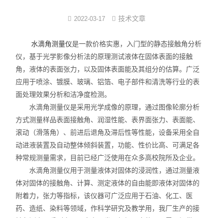
界面弹性系数仪
技术文章
2022-03-17
表面清洁度分析仪
水滴角测量仪
是一款价格实惠，入门型的静态接触角分析
仪，基于光学影像分析法的原理测试液体在固体表面的接触
水滴角测量仪
角，液体的表面张力，以及固体表面能及其组分的估算。广泛
应用于喷涂、镀膜、玻璃、铝箔、电子部件和清洗等行业的表
位移及其控制系统
面处理效果分析和洁净度检测。
水滴角测量仪是采用光学成像的原理，通过图像轮廓分析
光谱色谱分析仪器
方式测量样品表面接触角、润湿性能、表界面张力、表面能、
TOF相机（Time of Flight）
滚动（滑落角）、前进后退角及滞后性等性能，设备采用全自
动进液装置及自动整体倾斜装置，功能、性价比高、可满足各
种常规测量需求，目前已经广泛使用在众多高校院所及企业。
水滴角测量仪用于测量液体对固体的浸润性，通过测量液
体对固体的接触角、计算、测定液体的自由能即液体对固体的
附着力，张力等指标，该仪器可广泛应用于石油、化工、医
药、造纸、染料等领域，作科学研究及教学用，我厂生产的接