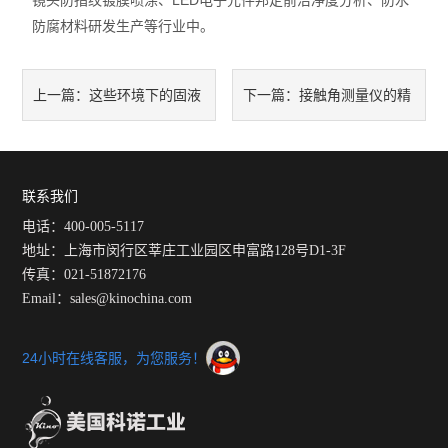
镜头防指纹镀膜喷涂、LED电子元件邦定前洁净度分析、防水
防腐材料研发生产等行业中。
这些环境下的固液
接触角测量仪的精
上一篇：
下一篇：
的界面张力和接触角测值及其
度体现在光学系统的设计合理
意义
性等各个方面
联系我们
电话：400-005-5117
地址：上海市闵行区莘庄工业园区申富路128号D1-3F
传真：021-51872176
Email：sales@kinochina.com
24小时在线客服，为您服务！