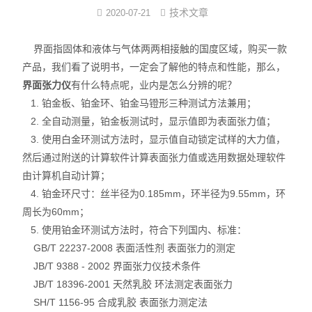
技术文章
2020-07-21
界面弹性系数仪
界面指固体和液体与气体两两相接触的国度区域，购买一款
表面清洁度分析仪
产品，我们看了说明书，一定会了解他的特点和性能，那么，
界面张力仪
有什么特点呢，业内是怎么分辨的呢？
水滴角测量仪
1. 铂金板、铂金环、铂金马镫形三种测试方法兼用；
2. 全自动测量，铂金板测试时，显示值即为表面张力值；
位移及其控制系统
3. 使用白金环测试方法时，显示值自动锁定试样的大力值，
光谱色谱分析仪器
然后通过附送的计算软件计算表面张力值或选用数据处理软件
由计算机自动计算；
TOF相机（Time of Flight）
4. 铂金环尺寸：丝半径为0.185mm，环半径为9.55mm，环
周长为60mm；
5. 使用铂金环测试方法时，符合下列国内、标准：
GB/T 22237-2008 表面活性剂 表面张力的测定
JB/T 9388 - 2002 界面张力仪技术条件
JB/T 18396-2001 天然乳胶 环法测定表面张力
SH/T 1156-95 合成乳胶 表面张力测定法