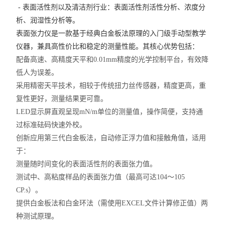
- 表面活性剂以及清洁剂行业：表面活性剂活性分析、浓度分
析、润湿性分析等。
表面张力仪是一款基于经典白金板法原理的入门级手动型教学
仪器，兼具高性价比和稳定的测量性能。其核心优势包括：
配备高速、高精度天平和0.01mm精度的光学控制平台，有效降
低人为误差。
采用精密天平技术，相较于传统扭力丝传感器，精度更高，重
复性更好，测量结果更可靠。
LED显示屏直观呈现mN/m单位的测量值，操作简便，支持通
过标准砝码快速外校。
创新应用第三代白金板法，自动修正浮力值和接触角值，适用
于：
测量随时间变化的表面活性剂的表面张力值。
测试中、高粘度样品的表面张力值（最高可达104～105
CP.s）。
提供白金板法和白金环法（需使用EXCEL文件计算修正值）两
种测试原理。