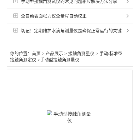
手动型接触角测试仪的常见问题相应解决方法分享
手动/标准型接触角测定仪
全自动表面张力仪全量程自动校正
手动型接触角仪
切记！定期维护水滴角测量仪是确保正常运行的关键
*型自动进液式光学接触角仪
全自动接触角测定仪
你的位置：
首页
>
产品展示
>
接触角测量仪
>
手动/标准型
接触角测定仪
>手动型接触角测量仪
薄膜接触角测试
标准型光学接触角仪
全自动称重法动态接触角仪
便携式光学接触角仪
光学接触角测量仪
称重法接触角仪