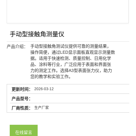
基础型手动光学接触角仪
研究型光学接触角仪
光学法接触角仪
手动型接触角测量仪
手动型接触角测试仪提供可靠的测量结果，
产品介绍：
查看全部 >>
操作简便，通过LED显示面板直观显示测量数
据。适用于快速检测、质量控制、日用化学
品、涂料等行业，广泛应用于表面和界面张
力的测定工作。选择A3型表面张力仪，助力
您的教学和实验工作。
2026-03-12
更新时间：
产品型号：
生产厂家
厂商性质：
KINO
产品品牌：
上海市
产品厂地：
在线留言