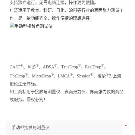
支持独立运行，无需电脑连接，操作更为便捷。
广泛适用于教育、科研、日化、涂料等行业的表面张力测量工
作，是一款功能齐全、操作便捷的理想选择。
®
®
®
®
®
CAST
、阿莎
、ADSA
、TrueDrop
、RealDrop
、
®
®
®
®
®
TheDrop
、MicroDrop
、LMCA
、Shsolon
、梭伦
为上海
梭伦注册商标。
如上商标用于接触角测量仪、表面张力仪、界面张力仪的商品
或服务。侵权必究！