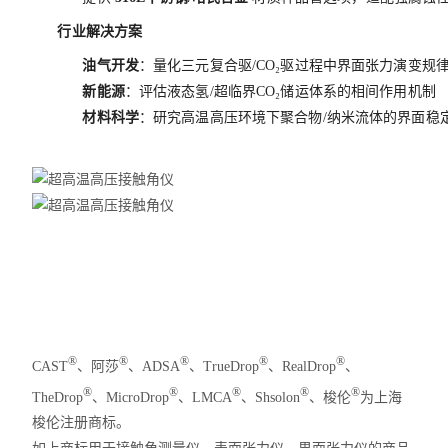
行业解决方案
油气开发
：量化三元复合驱/CO₂驱过程中界面张力演变规
新能源
：评估液态氢/超临界CO₂储运体系的相间作用机制
材料科学
：研究高温高压环境下聚合物/纳米流体的界面稳
®
®
®
®
®
CAST
、阿莎
、ADSA
、TrueDrop
、RealDrop
、
®
®
®
®
®
TheDrop
、MicroDrop
、LMCA
、Shsolon
、梭伦
为上海
梭伦注册商标。