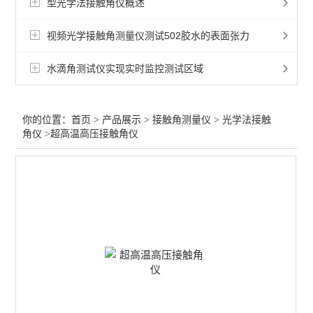
型光学法接触角仪概述
手动/标准型接触角测定仪
视频光学接触角测量仪测试502胶水的表面张力
手动型接触角仪
水滴角测试仪实现实时监控测试区域
*型自动进液式光学接触角仪
全自动接触角测定仪
你的位置：
首页
>
产品展示
>
接触角测量仪
>
光学法接触
角仪
>超高温高压接触角仪
薄膜接触角测试
标准型光学接触角仪
全自动称重法动态接触角仪
便携式光学接触角仪
光学接触角测量仪
称重法接触角仪