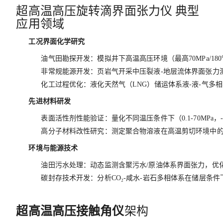
超高温高压旋转滴界面张力仪 典型
应用领域
工况界面化学研究
油气田勘探开发：模拟井下高温高压环境（最高70MPa/18
非常规能源开发：页岩气开采中压裂液-地层流体界面张力
化工过程优化：液化天然气（LNG）储运体系液-液-气多
先进材料研发
表面活性剂性能验证：量化不同温压条件下（0.1-70MPa
高分子材料改性研究：测定聚合物溶液在高温剪切环境中
环境与能源技术
油田污水处理：动态监测含聚污水/原油体系界面张力，优
碳封存技术开发：分析CO₂-咸水-岩石多相体系在储层条
超高温高压接触角仪
架构