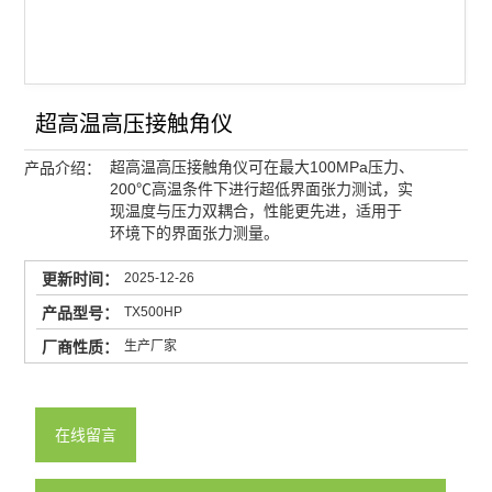
基础型手动光学接触角仪
研究型光学接触角仪
光学法接触角仪
超高温高压接触角仪
超高温高压接触角仪可在最大100MPa压力、
产品介绍：
查看全部 >>
200℃高温条件下进行超低界面张力测试，实
现温度与压力双耦合，性能更先进，适用于
环境下的界面张力测量。
2025-12-26
更新时间：
TX500HP
产品型号：
生产厂家
厂商性质：
KINO
产品品牌：
上海市
产品厂地：
在线留言
8898
访问次数：