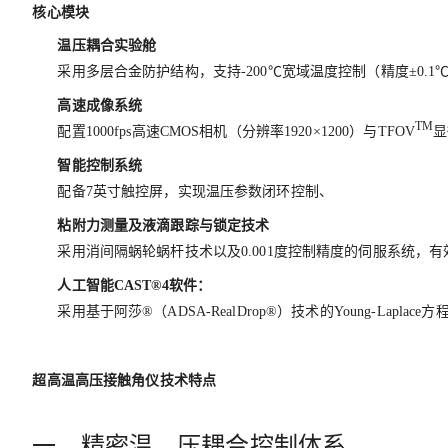
核心模块
温压耦合实验舱
采用多层合金防护结构，支持-200℃宽域温度控制（精度±0.1℃）
高速成像系统
TM
配置1000fps高速CMOS相机（分辨率1920×1200）与TFOV
显
智能控制系统
配备7英寸触控屏，实现温压参数闭环控制、
粘附力测量及液滴跟踪与锁定技术
采用消间隔蜗轮蜗杆技术以及0.001度控制精度的伺服系统
人工智能CAST®4软件：
采用基于阿莎®（ADSA-RealDrop®）技术的Young-Lap
超高温高压接触角仪
技术特点
一、精密温、压耦合控制体系