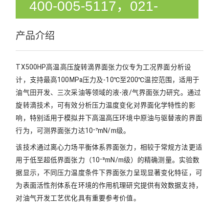
400-005-5117，021-
51872175
产品介绍
TX500HP高温高压旋转滴界面张力仪专为工况界面分析设
计，支持最高100MPa压力及-10℃至200℃温控范围，适用于
油气田开发、三次采油等领域的液-液/气界面张力研究。通过
旋转滴技术，可有效分析压力温度变化对界面化学特性的影
响，特别适用于模拟井下高温高压环境中原油与驱替液的界面
行为，可测界面张力达10⁻⁷mN/m级。
该技术通过离心力场平衡体系界面张力，相较于常规方法更适
用于低至超低界面张力（10⁻³mN/m级）的精确测量。实验数
据显示，不同压力温度条件下界面张力呈现显著变化特征，可
为表面活性剂体系在环境的作用机理研究提供有效数据支持，
对油气开发工艺优化具有重要参考价值。