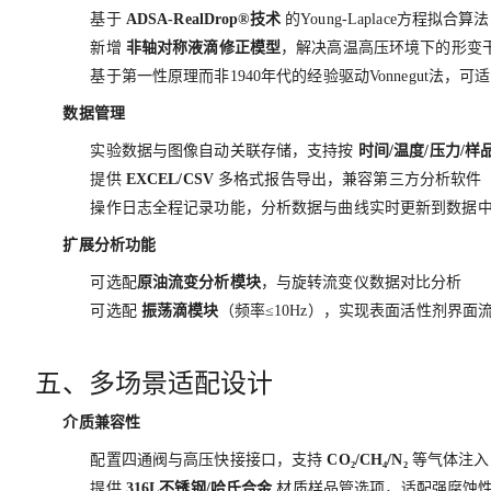
基于
ADSA-RealDrop®技术
的Young-Laplace方程拟合
新增
非轴对称液滴修正模型
，解决高温高压环境下的形变
基于第一性原理而非1940年代的经验驱动Vonnegut法
数据管理
实验数据与图像自动关联存储，支持按
时间/温度/压力/样
提供
EXCEL/CSV
多格式报告导出，兼容第三方分析软件（MAT
操作日志全程记录功能，分析数据与曲线实时更新到数据中，
扩展分析功能
可选配
原油流变分析模块
，与旋转流变仪数据对比分析
可选配
振荡滴模块
（频率≤10Hz），实现表面活性剂界面
五、多场景适配设计
介质兼容性
配置四通阀与高压快接接口，支持
CO₂/CH₄/N₂
等气体注入
提供
316L不锈钢/哈氏合金
材质样品管选项，适配强腐蚀