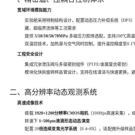
宽域环境模拟能力
实验舱采用特制结构设计，配置动态压力补偿系统（DPS
藏、超临界流体等工况需求
提供
5/10/30/50/70MPa
多级压力腔体选配，支持200℃高
双温控技术，加热源与空气同时控制，提升温控精度至0.1
工程安全设计
集成冗余泄压阀与多级密封组件（PTFE/金属复合密封）
模块化快拆旋转样品管设计，支持在线清洁与快速更换，
二、高分辨率动态观测系统
高速成像技术
搭载
1920×1200分辨率CMOS相机
（1000fps高速采集）
转速下
1~500μm液滴形态动态演变
配置 20
倍连续变焦光学系统
（0.4~8X），适配微升级样