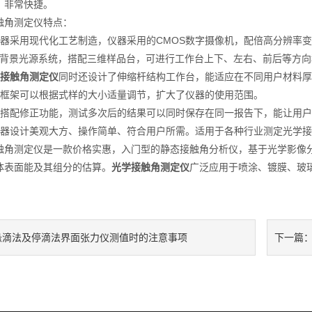
，非常快捷。
角测定仪特点：
采用现代化工艺制造，仪器采用的CMOS数字摄像机，配倍高分辨率变
背景光源系统，搭配三维样品台，可进行工作台上下、左右、前后等方向
接触角测定仪
同时还设计了伸缩杆结构工作台，能适应在不同用户材料厚
架可以根据式样的大小适量调节，扩大了仪器的使用范围。
配修正功能，测试多次后的结果可以同时保存在同一报告下，能让用户
设计美观大方、操作简单、符合用户所需。适用于各种行业测定光学接
测定仪是一款价格实惠，入门型的静态接触角分析仪，基于光学影像分
体表面能及其组分的估算。
光学接触角测定仪
广泛应用于喷涂、镀膜、玻
悬滴法及停滴法界面张力仪测值时的注意事项
下一篇
仪的标准