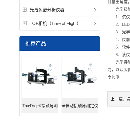
测量出角度
光学接触
光谱色谱分析仪器
1．该仪器
TOF相机（Time of Flight）
2．LED
3．
光学
4．仪器框
推荐产品
5．软件搭
6．该仪器
光学接触角
力，以及固
度检测。
上一篇：
TrueDrop®接触角测
全自动接触角测定仪
定仪