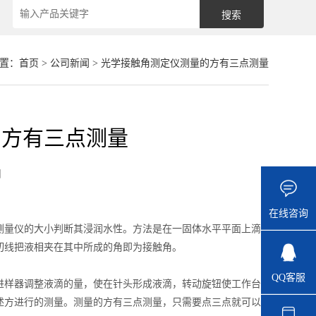
置：
首页
>
公司新闻
> 光学接触角测定仪测量的方有三点测量
的方有三点测量
闻
在线咨询
量仪的大小判断其浸润水性。方法是在一固体水平平面上滴
切线把液相夹在其中所成的角即为接触角。
QQ客服
样器调整液滴的量，使在针头形成液滴，转动旋钮使工作台
述方进行的测量。测量的方有三点测量，只需要点三点就可以