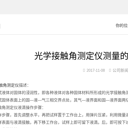
闻
你的位
光学接触角测定仪测量
公司新
2017-11-08
触角测定仪
描述：
体对固体的浸润性，即各种液体对各种固体材料所形成的光学接触角测
试固体表面上的固—液—气三相交界点处，其气—液界面和固—液界面两
角测定仪液滴操作步骤：
骤，首先调整水平，再把试样置于工作台上，用弹片压紧，利用微量进
样表面与液滴接触，再下移工作台，试样上即可留下液滴。后，即可按下