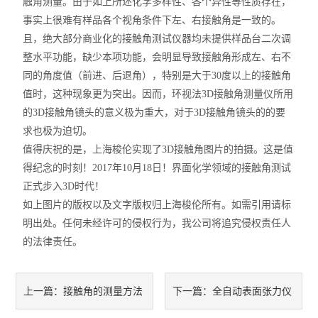
触角测量。由于如上所述化学多样性、各个异性等性质存在，
事实上很难有样品各个视角条件下左、右接触角是一致的。
且，绝大部分商业化的接触角测试仪器均未提供样品台二次调
整水平功能，缺少本项功能，会明显导致接触角形成左、右不
同的角度值（前进、后退角），特别是大于30度以上的接触角
值时，这种现象更为突出。因而，环视法3D接触角测量仪所用
的3D接触角镜头的意义极为重大，对于3D接触角镜头的的要
求也极为迫切。
值得庆祝的是，上海梭伦实现了3D接触角图片的拍摄。这是值
得纪念的时刻！2017年10月18日！界面化学领域的接触角测试
正式步入3D时代！
如上图片的版权以及文字版权归上海梭伦所有。如需引用请标
明出处。任何未经许可的侵权行为，我公司将追究侵权责任人
的法律责任。
接触角的测量方法
全自动表面张力仪
上一篇：
下一篇：