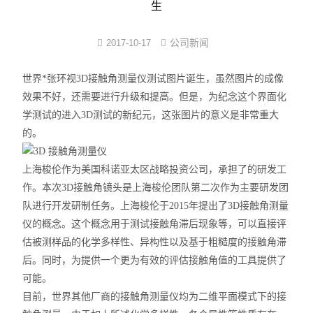
生
界面弹性系数仪
公司新闻
2017-10-17
表面清洁度分析仪
世界*张环视3D接触角测量仪测试图片诞生，虽然图片的成像
水滴角测量仪
效果不好，还需要进行升级和提高。但是，为纪念这个界面化
学测试的进入3D测试的新纪元，这张图片的意义是非常重大
位移及其控制系统
的。
光谱色谱分析仪器
上海梭伦作为美国科诺亚太区战略投资公司，承担了的研发工
作。本次3D接触角镜头是上海梭伦团队第二次作为主要研发团
TOF相机（Time of Flight）
队进行开发研制任务。上海梭伦于2015年提出了3D接触角测量
仪的概念。这个概念用于测试接触角滞后现象等，可以直接评
估被测样品的化学多样性、异构性以及基于粗糙度的接触角滞
后。同时，为提供一个更为有效的评估接触角值的工具提供了
可能。
目前，世界其他厂商的接触角测量仪均为二维平面模式下的接