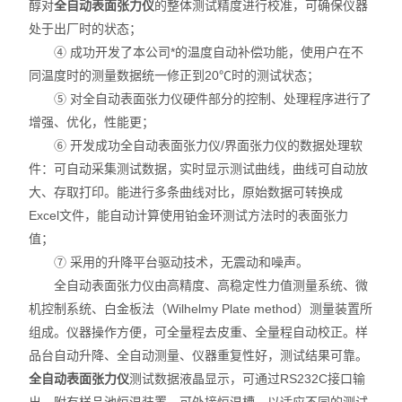
醇对
全自动表面张力仪
的整体测试精度进行校准，可确保仪器
处于出厂时的状态；
④ 成功开发了本公司*的温度自动补偿功能，使用户在不
同温度时的测量数据统一修正到20℃时的测试状态；
⑤ 对全自动表面张力仪硬件部分的控制、处理程序进行了
增强、优化，性能更；
⑥ 开发成功全自动表面张力仪/界面张力仪的数据处理软
件：可自动采集测试数据，实时显示测试曲线，曲线可自动放
大、存取打印。能进行多条曲线对比，原始数据可转换成
Excel文件，能自动计算使用铂金环测试方法时的表面张力
值；
⑦ 采用的升降平台驱动技术，无震动和噪声。
全自动表面张力仪由高精度、高稳定性力值测量系统、微
机控制系统、白金板法（Wilhelmy Plate method）测量装置所
组成。仪器操作方便，可全量程去皮重、全量程自动校正。样
品台自动升降、全自动测量、仪器重复性好，测试结果可靠。
全自动表面张力仪
测试数据液晶显示，可通过RS232C接口输