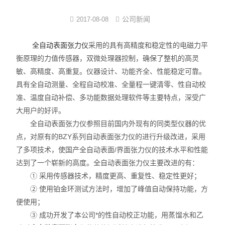
界面弹性系数仪
公司新闻
2017-08-08
表面清洁度分析仪
全自动表面张力仪
采用的具有高精度和稳定性的电磁力平
衡原理的力值传感器，双微处理器控制，确保了整机的高灵
水滴角测量仪
敏、高精度、高重复。仪器设计、功能齐全、性能稳定可靠。
具有全自动测量、全程自动校准、全量程一键清零、性自动校
位移及其控制系统
准、温度自动补偿、多功能数据处理软件等主要特点，深受广
大用户的好评。
光谱色谱分析仪器
全自动表面张力仪参照目前国内外现有的同类型仪器的优
TOF相机（Time of Flight）
点，对原有的BZY系列自动表面张力仪的进行升级改进，采用
了多项技术，使国产全自动表面/界面张力仪的技术水平和性能
达到了一个崭新的高度。全自动表面张力仪主要改进的有：
① 采用传感器技术，精度更高、重复性、稳定性更好；
② 使用铂金环测试方法时，增加了峰值自动保持功能，方
便使用；
③ 成功开发了本公司*的性自动校正功能，用蒸馏水和乙