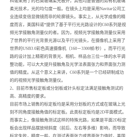
科诺采用了的石英玻璃柔光板外，其他均是普通的如有机玻璃
柔光技术，光的均匀度一般。在镜头上均是采用Navitar公司工
业连续变倍显微镜而非的轮廓镜头。事实上，从光学成像的精
度而言，美国科诺*提供了基于平行光光路设计的C60系列是视
频光学接触角测量仪的者。因为，视频光学接触角测量仪采用
了世界的平行光背景光源以及平行光镜头，在摄像机上采用了
世界的USB3.0彩色高速摄像机（160－3300帧/秒）。而平行光
路的设计加上精密的背景光、相机、样品台三位一体的水平调
整功能，可以大大提升接触角及光学法表面张力和界面张力测
值的精度。从这个意义上来讲，C60系列是一个已经研制成功
的的视频光学接触角测量仪。
2、目前市售标定板或分划板或针头标定法满足接触角测试的
高、高精度的要求。
目前市场上销售的标定板均是采用分划板的方式或在玻璃上光
刻不同角度接触角值的标定板。此类标定板均是2D平面模式。
而事实上，像接触角测试这样的特殊光路，如果是平面2D标定
板会出现样品摆放倾斜度（前后、左右等多维）影响，而导致
标定失败，精度一般。在测试表面张力或界面张力值时，美国