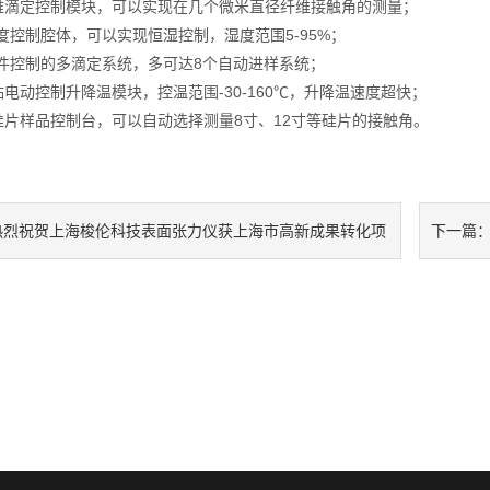
滴定控制模块，可以实现在几个微米直径纤维接触角的测量；
度控制腔体，可以实现恒湿控制，湿度范围5-95%；
件控制的多滴定系统，多可达8个自动进样系统；
动控制升降温模块，控温范围-30-160℃，升降温速度超快；
片样品控制台，可以自动选择测量8寸、12寸等硅片的接触角。
热烈祝贺上海梭伦科技表面张力仪获上海市高新成果转化项
下一篇