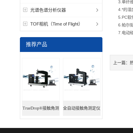
3.单纤维
4.*的湿
光谱色谱分析仪器
5.PC软
TOF相机（Time of Flight）
6.帕尔贴电
7.电动硅
推荐产品
上一篇：
目
TrueDrop®接触角测
全自动接触角测定仪
定仪