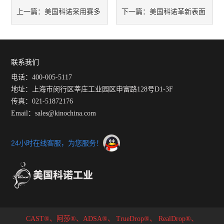
美国科诺采用赛多
美国科诺革新表面
上一篇：
下一篇：
利斯传感器的B系列表面界面张
张力仪中的白金板法测试原理
力仪的分析天平升级
至第三代技术
联系我们
电话：400-005-5117
地址：上海市闵行区莘庄工业园区申富路128号D1-3F
传真：021-51872176
Email：sales@kinochina.com
24小时在线客服，为您服务！
CAST®、阿莎®、ADSA®、
TrueDrop®、
RealDrop®、