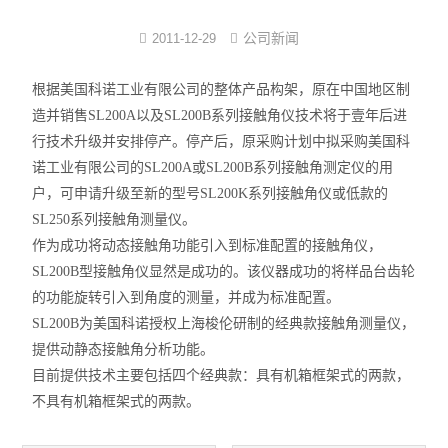
界面弹性系数仪
公司新闻
2011-12-29
表面清洁度分析仪
根据美国科诺工业有限公司的整体产品构架，原在中国地区制
造并销售SL200A以及SL200B系列接触角仪技术将于壹年后进
水滴角测量仪
行技术升级并安排停产。停产后，原采购计划中拟采购美国科
诺工业有限公司的SL200A或SL200B系列接触角测定仪的用
位移及其控制系统
户，可申请升级至新的型号SL200K系列接触角仪或低款的
SL250系列接触角测量仪。
光谱色谱分析仪器
作为成功将动态接触角功能引入到标准配置的接触角仪，
TOF相机（Time of Flight）
SL200B型接触角仪显然是成功的。该仪器成功的将样品台齿轮
的功能旋转引入到角度的测量，并成为标准配置。
SL200B为美国科诺授权上海梭伦研制的经典款接触角测量仪，
提供动静态接触角分析功能。
目前提供技术主要包括四个经典款：具有机箱框架式的两款，
不具有机箱框架式的两款。