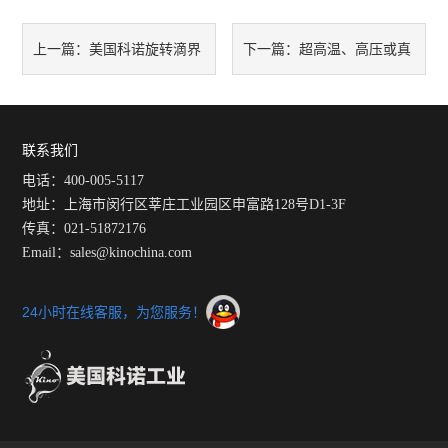
美国科诺旋转滴界
超高温、高压或真
上一篇：
下一篇：
面张力仪500D型交付长庆油田
空环境下液体、固体或熔液的
油气院使用
界面张力和接触角测值及其意
联系我们
电话：400-005-5117
义
地址：上海市闵行区莘庄工业园区申富路128号D1-3F
传真：021-51872176
Email：sales@kinochina.com
24小时在线客服，为您服务！