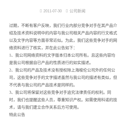
界面弹性系数仪
公司新闻
2011-07-30
表面清洁度分析仪
过期，不断有客户反映，我们行业内部分竞争对手在其产品介
绍及技术资料说明中的内容与我公司相关产品内容的行文格式
水滴角测量仪
以及文字内容等方面非常近似。为此，我们这些竞争对手的网
络资料进行了核实，并在此公告如下：
位移及其控制系统
1、我公司网络资料的文字版本归本公司所有。且这些内容均
是我公司根据自已产品的性质进行的如实描述。
光谱色谱分析仪器
2、我公司的产品及技术没有授权除上海梭伦公司外的任何公
TOF相机（Time of Flight）
司，这些竞争对手的文字描述虽然与我公司的描述有类似，但
不代表与我公司的产品技术是同样的。
3、我公司将保留对这些竞争对手追究法律责任的权利。同
时，我们也提醒这些人员，尊重知识产权。如需使用科诺的技
术，请与我们建立合作关系后方可使用。
特此公告