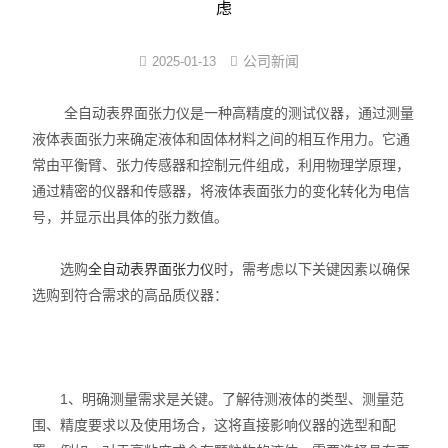
虑
界面弹性系数仪
公司新闻
2025-01-13
表面清洁度分析仪
全自动表界面张力仪是一种高精度的测试仪器，通过测量
水滴角测量仪
液体表面张力来确定液体和固体材料之间的相互作用力。它通
常由平衡臂、张力传感器和控制元件组成，利用物理学原理，
位移及其控制系统
通过精密的仪器和传感器，将液体表面张力的变化转化为电信
号，并显示出具体的张力数值。
光谱色谱分析仪器
选购
全自动表界面张力仪
时，需考虑以下关键因素以确保
TOF相机（Time of Flight）
选购到符合需求的高品质仪器：
1、明确测量需求是关键。了解待测液体的类型、测量范
围、精度要求以及使用场合，这将直接影响仪器的选型和配