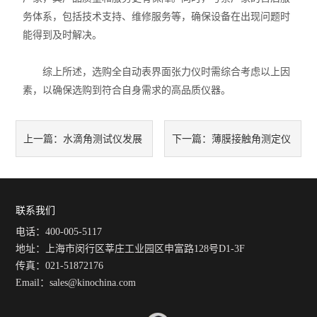
务体系，包括技术支持、维修服务等，确保设备在出现问题时
能得到及时解决。
综上所述，选购全自动表界面张力仪时需综合考虑以上因
素，以确保选购到符合自身需求的高品质仪器。
水滴角测试仪发展
薄膜接触角测定仪
上一篇：
下一篇：
前景预测
的各组成部件功能和特点分享
联系我们
电话：400-005-5117
地址：上海市闵行区莘庄工业园区申富路128号D1-3F
传真：021-51872176
Email：sales@kinochina.com