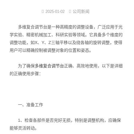
界面弹性系数仪
公司新闻
2025-01-02
表面清洁度分析仪
多维复合调节台是一种高精度的调整设备，广泛应用于光
学实验、精密机械加工、科研实验等领域。它具备多个维度的
水滴角测量仪
调整功能，如X、Y、Z三轴平移以及绕各轴的旋转调整，使得
用户可以精确控制被调整对象的位置和姿态。
位移及其控制系统
为了确保
多维复合调节台
正确、高效地使用，以下是详细
光谱色谱分析仪器
的正确使用步骤：
TOF相机（Time of Flight）
一、准备工作
1、检查各部件是否完好无损，特别是调整机构，应确保
能够灵活转动。