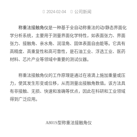
界面弹性系数仪
公司新闻
2024-02-04
表面清洁度分析仪
称重法接触角仪
是一种基于全自动称重法的动/静态界面化
学分析系统，主要用于测量界面化学特性，如表面张力、界面
水滴角测量仪
张力、接触角、亲水角、润湿角、固体表面自由能等。它具有
高精度、高重复性和高可靠性，是石油工业、浮选工业、医药
位移及其控制系统
材料、芯片产业等领域中重要的测试仪器。
光谱色谱分析仪器
称重法接触角仪的工作原理是通过在液滴上施加重量或压
TOF相机（Time of Flight）
力，使其发生形变或位移，从而测量出接触角数值。该方法具
有非接触、无损、快速和准确等优点，因此在科研和工业领域
得到广泛应用。
A801S型称重法接触角仪