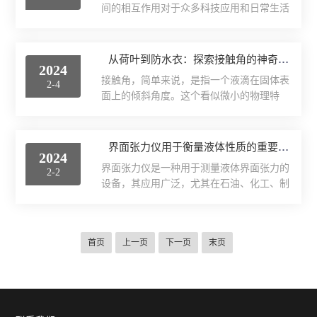
稳定性高：由于仪器...
间的相互作用对于众多科技应用和日常生活
考虑的过程，因为不同的应用场景和需求会
现象至关重要。接触角测量，作为一种精确
对仪器的性能和功能提出不同的要求。以下
测定这种相互作用的技术，已成为表面科学
是选购时需要考虑的要点：1.测量范围和精
领域的重要工具。接触角是指液体在固体表
从荷叶到防水衣：探索接触角的神奇力量与创新用途
度首先要考虑的是测量范围和精度。不同的
2024
面上形成的液滴与固体表面之间的夹角。这
实验可能需要不同范围的接触角测量，因此
接触角，简单来说，是指一个液滴在固体表
2-4
个角度的大小直接反映了液体对固体表面的
选择一个适合您实验需求...
面上的倾斜角度。这个看似微小的物理特
润湿程度。当接触角小于90度时，我们称之
性，却在实际应用中有着广泛而深远的影
为润湿状态，表示液体容易在固体表面扩
响。从荷叶的自洁功能，到现代的防水衣材
散；而当接触角大于90度时，则称为不润湿
料，接触角都发挥了神奇的作用。荷叶表面
界面张力仪用于衡量液体性质的重要参数之一界面张力
状态，液体在固体表面上的扩散较为困难。
2024
具有特殊的结构，使得落在其上的水滴呈现
接触角测量在多个领域都有广泛应用。在材
界面张力仪是一种用于测量液体界面张力的
2-2
高度的球形，且与荷叶表面的接触面积非常
料科学中，接触角测量被...
设备，其应用广泛，尤其在石油、化工、制
小。这种特性使得水滴很容易在轻微的扰动
药等领域有重要作用。界面张力是指两种不
下滚动，从而带走荷叶表面的污垢，实现了
相溶的液体之间产生的张力，它是衡量液体
自洁功能。这种原理被广泛应用于现代材料
性质的重要参数之一。界面张力仪的原理基
科学中，如超疏水材料的设计和制造。而防
首页
上一页
下一页
末页
于圆环法或旋转法，通过测量液体的界面张
水衣，作为与水密切相关的日常用品，其防
力来反映其性质。在圆环法中，将待测液体
水性能与接触角息息相关。当液...
放入一个特制的圆环中，施加一定的外力使
液面弯曲，根据液面的弯曲程度来计算界面
张力。而在旋转法中，则是将一旋转圆盘浸