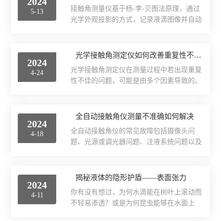
2024
接触角测量仪基于杨-李-贝图法原理，通过
5-13
界面弹性系数仪
光学外观投影的方式，记录液滴图像并自动
分析其形状，以测定接触角和表面张力。它
表面清洁度分析仪
广泛应用于化工、材料科学、生物医学等领
域，特别是在隐形眼镜材料、汽车玻璃、油
光学接触角测定仪如何改善重复性不佳的情况
2024
漆涂层、化妆品等领域的品质控制中起到关
水滴角测量仪
光学接触角测定仪在测量过程中若出现重复
4-24
键作用。然而，接触角测量仪在使用过程中
性不佳的问题，可能是由多个因素导致的。
可能会遇到一些故障，下面将介绍这些故障
位移及其控制系统
针对这一问题，我们可以从以下几个方面进
以及相应的解决方法。1、读数不稳定或波
行排查和解决：一，应检查样品的准备情
动：这可能是由于环境温度变化引起的。解
光谱色谱分析仪器
况。样品的表面状态、清洁度和平整度对测
全自动接触角仪测量不准确如何解决
决方法是确保实验室温度稳定，并在开始测
2024
量结果有着直接影响。如果样品表面存在杂
量前进行充分的预热时间以使仪器达到稳定
全自动接触角仪的常见故障包括摄像头问
TOF相机（Time of Flight）
4-18
质或不平整，那么接触角的测量结果就可能
状态。2、无法识别固体...
题、光源或调光器问题、注液系统问题以及
产生偏差。因此，我们在测量前应对样品进
测量不准确等。用户在遇到这些问题时，可
行充分的清洗和处理，确保样品表面的干净
以根据上述建议进行排查和处理，以确保设
和平整。二，环境因素也是影响测量重复性
备的正常运行和测量准确性。同时，定期维
揭秘液体的隐形护盾——表面张力
的重要原因。测量时的温度、湿度、气压以
2024
护和保养设备也是预防故障的重要措施。全
及气相组成都可能对测量结果产生影响。因
你有没有想过，为何水滴能在树叶上滚动而
4-11
自动接触角仪可能会出现无法打开摄像头的
此，我们需要保持测量环境的...
不轻易渗透？或是为何昆虫能够在水面上
问题。这通常是由于接触不良导致的，用户
“滑行”而不沉入水底？这背后的秘密就是表
可以尝试重新插拔CCD后面的数据线，或者