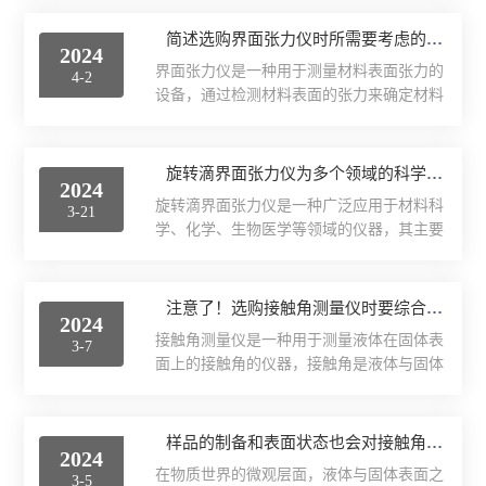
面张力。今天，就让我们一起探索这个隐藏
更换电脑的USB口重新插上。此外，如果密
在日常生活中的科学现象。表面张力，顾名
简述选购界面张力仪时所需要考虑的关键因素
码锁过期，用户需要联系工程师或销售进行
2024
思义，是液体表面的一种力。这种力来自于
处理。光源或调光器的问题也是全自动接触
界面张力仪是一种用于测量材料表面张力的
4-2
液体内部分子之间的相互吸引作用。在液体
角仪常见的故障之一。如...
设备，通过检测材料表面的张力来确定材料
内部，每个分子都被其他分子均匀地吸引
的质量和性能，可以帮助用户了解液体在固
着，处于一种平衡状态。然而，在表面上，
体表面上的行为，对于研究液体的润湿性、
由于没有足够的分子来包围每一个表面分
粘附性以及其他表面现象非常有用，广泛应
旋转滴界面张力仪为多个领域的科学研究提供了有力的工具
子，因此这些表面分子之间会形成较强的相
2024
用于化学、生物、材料科学等领域。选购界
互吸引力，试图将彼此拉得更近。这种效应
旋转滴界面张力仪是一种广泛应用于材料科
3-21
面张力仪时，需要考虑多个因素以确保选择
就好比一个隐形的弹性膜覆盖在...
学、化学、生物医学等领域的仪器，其主要
到适合需求的设备。以下是一些需要考虑的
功能特点如下：1.测量准确：旋转滴界面张
关键因素：1、测量范围和精度：首先要考
力仪基于静态界面法，即利用平衡状态下液
虑的是仪器的测量范围和精度。不同的应用
体与气体或另一种液体之间的张力平衡关系
注意了！选购接触角测量仪时要综合考虑这些方面
需要不同范围的张力测量，因此确保所选设
2024
来测量表面张力和界面张力。通过测量液滴
备的测量范围符合您的需求，并且具有足够
接触角测量仪是一种用于测量液体在固体表
3-7
与环境的接触角度和直径，仪器能够精确地
的精度以满足您的要求。2...
面上的接触角的仪器，接触角是液体与固体
计算出表面张力或界面张力的大小。2.操作
表面接触时形成的角度，可以提供有关表面
便捷：仪器采用了石英玻璃管可拔插方式，
性质和润湿性的重要信息。该仪器通常使用
弹簧顶针顶住样品管，取出时自动弹出，使
光学方法或者倾斜平台来测量接触角，通过
样品的制备和表面状态也会对接触角测量结果产生影响
得样品管不易破碎。同时，进样时把样品装
2024
观察液滴在固体表面上的形态来确定接触角
入后再测试，更易于清洗，操作更方便。3.
在物质世界的微观层面，液体与固体表面之
3-5
的大小。选购接触角测量仪是一个需要谨慎