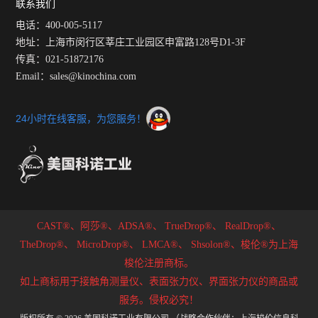
联系我们
入待测液体中，通过测量旋转圆盘受到的阻
力来计算界面张力。界面张力仪具有多种类
电话：400-005-5117
型，如指针式、数字式和自...
地址：上海市闵行区莘庄工业园区申富路128号D1-3F
传真：021-51872176
Email：sales@kinochina.com
24小时在线客服，为您服务！
CAST®、阿莎®、ADSA®、
TrueDrop®、
RealDrop®、
TheDrop®、
MicroDrop®、
LMCA®、
Shsolon®、梭伦®为上海
梭伦注册商标。
如上商标用于接触角测量仪、表面张力仪、界面张力仪的商品或
服务。侵权必究！