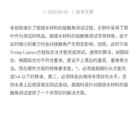
界面弹性系数仪
技术文章
2015-03-18
表面清洁度分析仪
本视频演示了超疏水材料的接触角测试过程，示例中采用了荷
叶作为测试的样品。超疏水材料的接触角测试非常特殊，由于
水滴角测量仪
此时微小的重力均会对接触角产生明显影响，因而，此时只有
Young-Laplace方程拟合法才能完成测试。通常的算法，如圆拟
位移及其控制系统
合、椭圆拟合均不符合要求，更谈不上落后的量高、量角等方
法。而在硬件方面的特殊要求是，*，必须是超细针头才能完
光谱色谱分析仪器
成5uL以下的移液，第二，必须样品台保持非常好的水平，否
TOF相机（Time of Flight）
则水滴上后很容易往四边滚动。美国科诺针对超疏水材料的接
触角测试提供了一个非常好的解决方案。