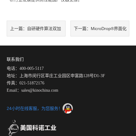
自研硬件算法双加
MicroDrop®界面化
上一篇：
下一篇：
持 上海梭伦SL200L+水滴角测
学工作站【技术干货】粉末接
量仪详解
触角测不准？可能是你忽略了
联系我们
电话：400-005-5117
这三个关键因素
地址：上海市闵行区莘庄工业园区申富路128号D1-3F
传真：021-51872176
Email：sales@kinochina.com
24小时在线客服，为您服务！