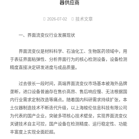
器供应商
界面弹性系数仪
技术文章
2026-07-02
表面清洁度分析仪
一、界面流变仪行业发展现状
水滴角测量仪
界面流变仪是材料科学、石油化工、生物医药领域中，用
位移及其控制系统
于表征界面粘弹性、分析界面行为的核心检测设备，设备检测
精度直接决定研发进度与成品质量。
光谱色谱分析仪器
过去很长一段时间，高端界面流变仪市场基本被海外品牌
TOF相机（Time of Flight）
垄断，进口设备普遍存在售价高昂、售后响应慢、无法根据国
内行业需求定制改造等痛点。随着国内科研需求持续扩张，本
土仪器制造技术不断迭代升级，以上海梭伦信息科技有限公司
为代表的国产企业，突破多项核心技术壁垒，实现界面流变仪
关键技术自主可控，国产设备在检测精度、运行稳定性、功能
丰富度上实现全面赶超。