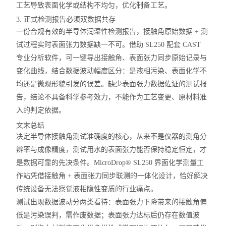
工艺导致表面化学或结构不均匀，优化制备工艺。
3. 正式检测报告必须双数据共存
一份合规有效的半导体润湿性检测报告，
接触角原始数据 + 测
试过程实时表面张力数据缺一不可
。借助 SL250 配套 CAST
专业分析软件，可一键导出接触角、表面张力同步原始记录与
变化曲线，结合数据波动幅度区分：是液相污染、表面化学不
均还是微观形貌引发的误差。缺少表面张力数据佐证的测试报
告，结论不具备科学参考效力，不能作为工艺变更、原材料准
入的判定依据。
文末总结
决定半导体接触角测试准确度的核心，从来不是仪器的测角分
辨率与成像精度，
测试用水的表面张力能否保持稳定恒定，才
是数据可靠的先决条件
。MicroDrop® SL250 界面化学测量工
作站凭借接触角 + 表面张力同步联测的一体化设计，恰好解决
传统设备无法察觉液相隐性变质的行业痛点。
测试出现数据波动分两类看待：表面张力下降带来的接触角偏
低是污染误判，需作废数据；表面张力达标后仍存在数值波