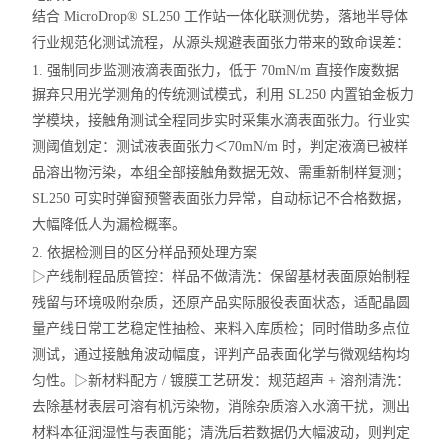
结合 MicroDrop® SL250 工作站一体化联测优势，落地半导体
行业规范化测试流程，从源头规避表面张力带来的致命误差：
1. 强制同步监测液滴表面张力，低于 70mN/m 直接作废数据
摒弃只用光学测角的传统测试模式，利用 SL250 内置铂金板力
学模块，
接触角测试全程同步实时采集水滴表面张力
。行业实
测阈值划定：测试液表面张力＜70mN/m 时，判定液滴已被样
品溶出物污染，本组全部接触角数据无效、需重新制样复测；
SL250 可实时弹窗预警表面张力异常，自动标记不合格数据，
大幅降低人为漏检概率。
2. 依据检测目的区分样品预处理方案
▷
产线制程品质管控：样品不做清洗
：保留基材表面原始制程
残留与环境吸附杂质，还原产品实际服役表面状态，适配晶圆
量产线日常工艺稳定性抽检、来料入库质检；同时借助多点位
测试，通过接触角波动幅度，评判产品表面化学与微观结构均
匀性。▷
新材料配方 / 镀膜工艺研发：规范超声 + 溶剂清洗
：
去除基材表层可溶有机污染物，消除杂质溶入水滴干扰，测出
材料本征润湿性与表面能；清洗后若数据仍大幅波动，则判定