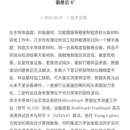
偏差近 6°
界面弹性系数仪
技术文章
2026-06-05
表面清洁度分析仪
在半导体晶圆、封装基材、功能镀膜等精密制程质检与新材料
水滴角测量仪
研发工作中，几乎所有理化检测工程师都遇到过同一个棘手难
题：同批次半导体原材料、同一台高精度接触角设备，样品不
位移及其控制系统
同测点检测结果天差地别，接触角数值忽高忽低、重复性极
差。反复校准设备、更换测试纯水、重新打磨样品表面，数据
光谱色谱分析仪器
波动问题依旧无法解决，多数人下意识把锅甩给仪器精度不
足、样品基材加工缺陷，可大量实测案例证明：
数据失真元凶
TOF相机（Time of Flight）
从来不是设备硬件，一是被行业普遍忽略的纯水表面张力变
化，二是样品自身表面理化不均匀带来的固有波动
。
本次半导体行业实测全部依托
MicroDrop® 界面化学测量工作
站（型号 SL250）
完成，设备搭载 RealDrop®/TrueDrop® 真实
液滴测试技术与阿莎 ®（ADSA®）算法，依托 Young-Laplace
方程全轮廓拟合计算接触角，同时集成
力学铂金板法同步实时