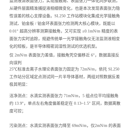
监测液滴表面张力
，实现接触角、表面张力一体化同步联测，
从硬件层面精准捕捉液相细微变化，也是本次发现表面张力隐
性误差的核心支撑设备。SL250 工作站模块化集成光学接触角
测试、铂金板 / 铂金环表面张力检测两大核心模块，既能以
0.01° 超高分辨率测算接触角，又可实现 ±0.1mN/m 精度的表
面张力实时追踪，规避传统单一光学接触角仪无法监测液相变
化的短板，是半导体精密润湿性测试的优选机型。
仅 2mN/m 表面张力差值，接触角凭空偏移近 6°，数据直接反
向误判
25℃标准去离子水理论表面张力固定为 72mN/m，依托 SL250
工作站分区域定点测试同一片半导体基材，两组对照数据反差
极其明显：
洁净测点：水滴实测表面张力 71mN/m，5 组点位平均接触角
约 13.9°，单点左右角度偏差稳定在 0.13~1.5° 区间，数据离散
度可控；
污染测点：水滴实测表面张力降至 69mN/m，仅
2mN/m 的表面