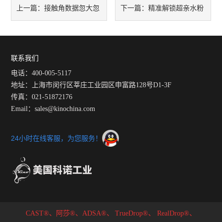
接触角数据忽大忽
精准解锁超亲水粉
上一篇：
下一篇：
小？表面张力仅变 2mN/m，接
末润湿特性！MicroDrop® 工
触角偏差近 6°，半导体检测
作站高精度接触角测试方案
联系我们
电话：400-005-5117
90% 工程师都踩坑！
地址：上海市闵行区莘庄工业园区申富路128号D1-3F
传真：021-51872176
Email：sales@kinochina.com
24小时在线客服，为您服务！
CAST®、阿莎®、ADSA®、
TrueDrop®、
RealDrop®、