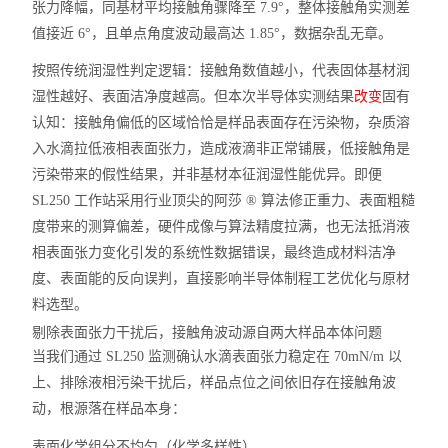
张力降幅
，同基材平均接触角骤降至 7.9°，整体接触角实测差
值接近 6°，且单点角度波动最高达 1.85°，数据杂乱无章。
按照传统润湿性判定逻辑：接触角数值越小，代表固体基材润
湿性越好、表面洁净度越高。但本次半导体实测结果
改变
固有
认知：
接触角偏低的区域恰恰是样品表面存在污染物，杂质溶
入水滴拉低液相表面张力，造成液滴非正常铺展，低接触角是
污染带来的假性结果，并非基材本征润湿性能优异
。即便
SL250 工作站采用行业顶尖的阿莎 ® 算法修正重力、表面粗糙
度带来的测算偏差，硬件成像与算法精度拉满，也无法抵消液
相表面张力变化引发的系统性数据错误，最终造成材料洁净
度、表面能的反向误判，直接影响半导体制程工艺优化与原材
料选型。
剔除表面张力干扰后，接触角波动源自两大样品本体问题
当我们通过 SL250 监测确认水滴表面张力稳定在 70mN/m 以
上、排除液相污染干扰后，样品点位之间依旧存在接触角波
动，根源落在样品本身：
表面化学组分不均匀（化学多样性）