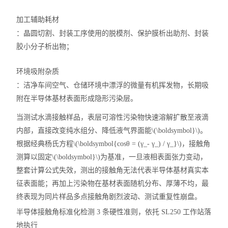
加工辅助耗材
：晶圆切割、封装工序使用的脱模剂、保护膜析出助剂、封装
胶小分子析出物；
环境吸附杂质
：洁净车间空气、仓储环境中漂浮的微量有机挥发物，长期吸
附在半导体基材表面形成隐形污染层。
当测试水滴接触样品，表层可溶性污染物快速溶解扩散至液滴
内部，直接改变纯水组分、降低液气界面能
\(\boldsymbol}\)
。
根据经典杨氏方程
\(\boldsymbol{cosθ = (γ_- γ_) / γ_}\)
，接触角
测算以固定
\(\boldsymbol}\)
为基准，一旦液相表面张力变动，
整套计算公式失效，测出的接触角无法代表半导体基材真实本
征表面能；再加上污染物在基材表面随机分布、厚薄不均，最
终表现为同片样品多点接触角剧烈波动、测试重复性崩盘。
半导体接触角标准化检测 3 条硬性准则，依托 SL250 工作站落
地执行