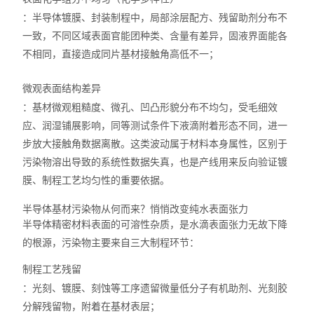
：半导体镀膜、封装制程中，局部涂层配方、残留助剂分布不
一致，不同区域表面官能团种类、含量有差异，固液界面能各
不相同，直接造成同片基材接触角高低不一；
微观表面结构差异
：基材微观粗糙度、微孔、凹凸形貌分布不均匀，受毛细效
应、润湿铺展影响，同等测试条件下液滴附着形态不同，进一
步放大接触角数据离散。这类波动属于材料本身属性，区别于
污染物溶出导致的系统性数据失真，也是产线用来反向验证镀
膜、制程工艺均匀性的重要依据。
半导体基材污染物从何而来？悄悄改变纯水表面张力
半导体精密材料表面的可溶性杂质，是水滴表面张力无故下降
的根源，污染物主要来自三大制程环节：
制程工艺残留
：光刻、镀膜、刻蚀等工序遗留微量低分子有机助剂、光刻胶
分解残留物，附着在基材表层；