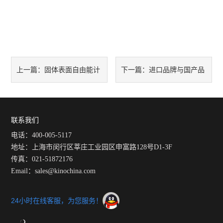
固体表面自由能计
进口品牌与国产品
上一篇：
下一篇：
算方法综述：从经典理论到实
牌接触角测量仪：当技术趋同
验质量控制
后，真正的分水岭在哪里？
联系我们
电话：400-005-5117
地址：上海市闵行区莘庄工业园区申富路128号D1-3F
传真：021-51872176
Email：sales@kinochina.com
24小时在线客服，为您服务！