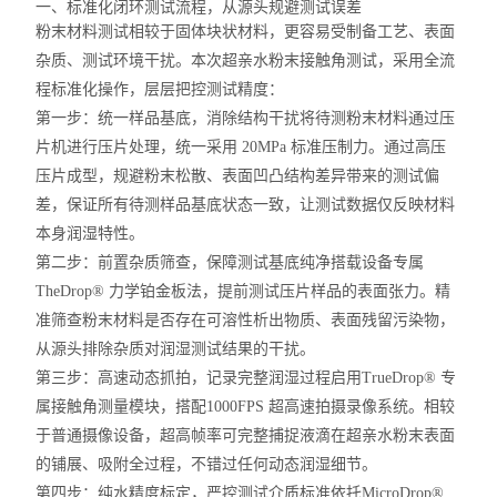
一、标准化闭环测试流程，从源头规避测试误差
粉末材料测试相较于固体块状材料，更容易受制备工艺、表面
杂质、测试环境干扰。本次超亲水粉末接触角测试，采用全流
程标准化操作，层层把控测试精度：
第一步：统一样品基底，消除结构干扰
将待测粉末材料通过压
片机进行压片处理，
统一采用 20MPa 标准压制力
。通过高压
压片成型，规避粉末松散、表面凹凸结构差异带来的测试偏
差，保证所有待测样品基底状态一致，让测试数据仅反映材料
本身润湿特性。
第二步：前置杂质筛查，保障测试基底纯净
搭载设备专属
TheDrop® 力学铂金板法
，提前测试压片样品的表面张力。精
准筛查粉末材料是否存在可溶性析出物质、表面残留污染物，
从源头排除杂质对润湿测试结果的干扰。
第三步：高速动态抓拍，记录完整润湿过程
启用
TrueDrop® 专
属接触角测量模块
，搭配
1000FPS 超高速拍摄录像系统
。相较
于普通摄像设备，超高帧率可完整捕捉液滴在超亲水粉末表面
的铺展、吸附全过程，不错过任何动态润湿细节。
第四步：纯水精度标定，严控测试介质标准
依托
MicroDrop®