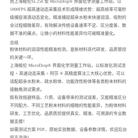
而上海梭伦
SL250 型 MicroDrop® 界面化学测量工作站
，以
1000FPS 超高速动态采集技术
形成降维优势：超高帧率可毫秒
级捕捉液滴动态变化，精准捕捉超亲水粉末快速润湿、吸附的
全过程细微差异，有效解决传统设备速率不足、区分度差、数
据不准的痛点，让微小的材料性能差异均可被精准量化。
总结
粉体材料的润湿性能精准检测，是新材料迭代研发、品质管控
的关键一环。
上海梭伦 MicroDrop® 界面化学测量工作站，以
标准化测试流
程 + 高速动态采集 + 阿莎 ® 高精度算法
三大核心优势，可以
适配超亲水粉末、疏水粉体、功能改性粉体等各类粉末材料的
接触角测试需求。
既有效规避样品、介质、设备带来的测试误差，又能精准区分
不同配方、不同工艺粉末材料的细微的性能差异，为粉体材料
研发、工艺优化、品质质控提供真实、精准、可溯源的专业数
据支撑！
如需
测试方案 PDF、原始实验数据、设备参数详情
，欢迎后台
留言咨询！