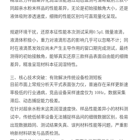
精准区分样品差异化润湿性能
通过动态监测可清晰甄别
三款不
同超亲水粉末样品
的性能差异，无论是
初始接触角大小
，还是
液体吸附渗透速度
，细微的性能区别均可直观量化呈现。
规避环境干扰，还原本征性能
本次测试采用
0.5μL 微量液滴
，
液滴体积极小，重力对液滴形态的影响几乎可以忽略不计；同
时在液滴蒸发效应尚未产生主导作用的窗口期完成测试，最终
测得的初始接触角，能够真实还原三款样品
表面自由能的细微
差异
，精准呈现材料本征润湿特性。
三、核心技术突破：有效解决传统设备检测短板
目前市面上常规分析天平式表面张力仪，普遍存在
采样更新速
率极低
的行业通病，竞品设备采样速度仅为 10Hz，数据采集
滞后、动态捕捉能力极差。
在针对超亲水粉末这类润湿速度快、样品性能差异小的材料测
试中，传统低帧率设备
无法捕捉样品间的细微数据区别
，极易
出现数据趋同、测试结果失真、误判材料性能等问题，严重影
响新材料研发与品质检测。