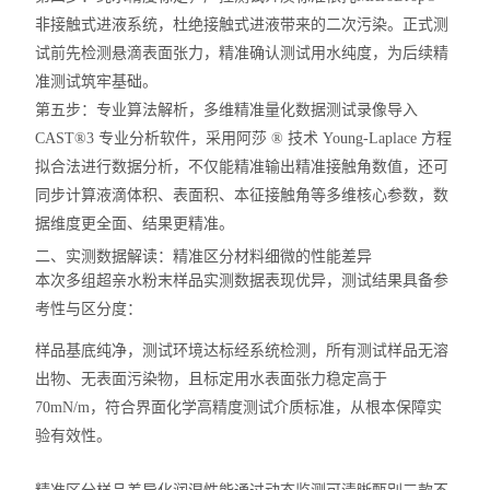
非接触式进液系统
，杜绝接触式进液带来的二次污染。正式测
试前先检测悬滴表面张力，精准确认测试用水纯度，为后续精
准测试筑牢基础。
第五步：专业算法解析，多维精准量化数据
测试录像导入
CAST®3 专业分析软件
，采用
阿莎 ® 技术 Young-Laplace 方程
拟合法
进行数据分析，不仅能精准输出精准接触角数值，还可
同步计算液滴体积、表面积、本征接触角等多维核心参数，数
据维度更全面、结果更精准。
二、实测数据解读：精准区分材料细微的性能差异
本次多组超亲水粉末样品实测数据表现优异，测试结果具备参
考性与区分度：
样品基底纯净，测试环境达标
经系统检测，所有测试样品无溶
出物、无表面污染物，且标定用水表面张力
稳定高于
70mN/m
，符合界面化学高精度测试介质标准，从根本保障实
验有效性。