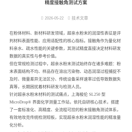
精度接触角测试方案
界面弹性系数仪
技术文章
2026-05-22
表面清洁度分析仪
在粉体材料、新材料研发领域，
超亲水粉末的润湿性表征
是评
水滴角测量仪
判材料表面性能、应用适配性的核心指标。接触角作为量化材
料亲水、疏水性能的关键参数，其测试精度直接决定材料研发
位移及其控制系统
数据的真实性与参考价值。
但在常规检测过程中，超亲水粉末测试始终存在诸多难题：粉
光谱色谱分析仪器
末表面结构不均、样品存在溶出污染物、动态润湿过程捕捉不
及时、微量差异无法区分、传统设备采样速率过低导致数据失
TOF相机（Time of Flight）
真等，长期困扰着材料研发与检测人员。
针对超亲水粉末材料的测试痛点，
上海梭伦 SL250 型
MicroDrop® 界面化学测量工作站
，依托自研核心技术，搭建
了一套标准化、高精度、全流程可控的粉末接触角测试体系，
有效地攻克传统检测短板，实现超亲水粉末润湿性能的精准量
化分析。