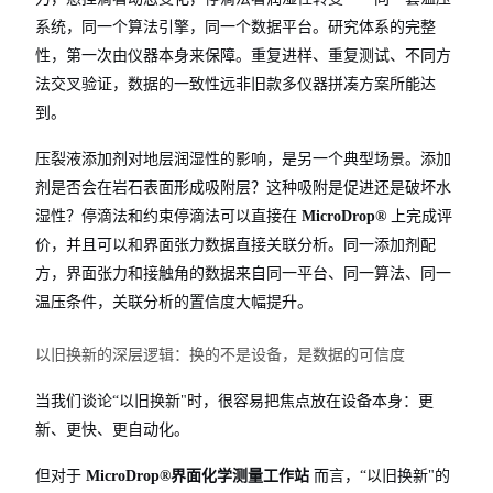
系统，同一个算法引擎，同一个数据平台。研究体系的完整
性，第一次由仪器本身来保障。重复进样、重复测试、不同方
法交叉验证，数据的一致性远非旧款多仪器拼凑方案所能达
到。
压裂液添加剂对地层润湿性的影响，是另一个典型场景。添加
剂是否会在岩石表面形成吸附层？这种吸附是促进还是破坏水
湿性？停滴法和约束停滴法可以直接在
MicroDrop®
上完成评
价，并且可以和界面张力数据直接关联分析。同一添加剂配
方，界面张力和接触角的数据来自同一平台、同一算法、同一
温压条件，关联分析的置信度大幅提升。
以旧换新的深层逻辑：换的不是设备，是数据的可信度
当我们谈论“以旧换新"时，很容易把焦点放在设备本身：更
新、更快、更自动化。
但对于
MicroDrop®界面化学测量工作站
而言，“以旧换新"的