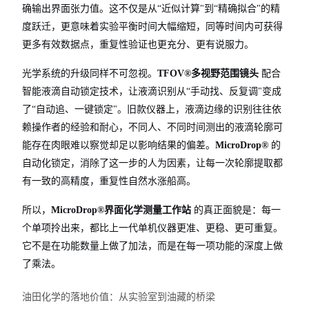
确输出界面张力值。这不仅是从“近似计算"到“精确拟合"的精
度跃迁，更意味着实验平衡时间大幅缩短，同等时间内可获得
更多有效数据点，重复性验证也更充分、更有说服力。
光学系统的升级同样不可忽视。
TFOV®多视野范围镜头
配合
智能液滴自动锁定技术，让液滴识别从“手动找、反复调"变成
了“自动追、一键锁定"。旧款仪器上，液滴边缘的识别往往依
赖操作者的经验和耐心，不同人、不同时间测出的液滴轮廓可
能存在肉眼难以察觉却足以影响结果的偏差。
MicroDrop®
的
自动化锁定，消除了这一步的人为因素，让每一次轮廓提取都
有一致的高精度，重复性自然水涨船高。
所以，
MicroDrop®界面化学测量工作站
的真正面貌是：每一
个单项拎出来，都比上一代单机仪器更准、更稳、更可重复。
它不是在功能数量上做了加法，而是在每一项功能的深度上做
了乘法。
油田化学的落地价值：从实验室到油藏的桥梁