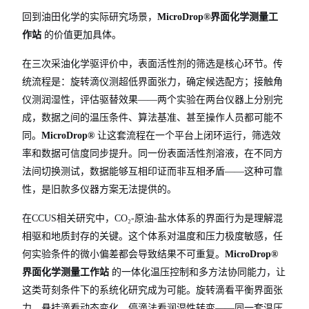
回到油田化学的实际研究场景，
MicroDrop®界面化学测量工
作站
的价值更加具体。
在三次采油化学驱评价中，表面活性剂的筛选是核心环节。传
统流程是：旋转滴仪测超低界面张力，确定候选配方；接触角
仪测润湿性，评估驱替效果——两个实验在两台仪器上分别完
成，数据之间的温压条件、算法基准、甚至操作人员都可能不
同。
MicroDrop®
让这套流程在一个平台上闭环运行，筛选效
率和数据可信度同步提升。同一份表面活性剂溶液，在不同方
法间切换测试，数据能够互相印证而非互相矛盾——这种可靠
性，是旧款多仪器方案无法提供的。
在CCUS相关研究中，CO₂-原油-盐水体系的界面行为是理解混
相驱和地质封存的关键。这个体系对温度和压力极度敏感，任
何实验条件的微小偏差都会导致结果不可重复。
MicroDrop®
界面化学测量工作站
的一体化温压控制和多方法协同能力，让
这类苛刻条件下的系统化研究成为可能。旋转滴看平衡界面张
力，悬挂滴看动态变化，停滴法看润湿性转变——同一套温压