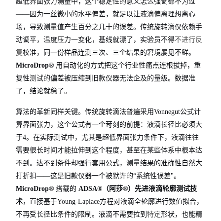
超低界面张力测量中，这个稳定性的意义怎么强调都不为过
——因为一丝微小的水平偏差，就足以让液滴偏离理想离心
场，导致测量值产生百分之几十的误差。传统旋转滴仪依赖手
动调平，温度压力一变化，基线就漂了，实验员不得
不进行反
复
校准，同一份样品连测三次、三个结果的窘境屡见不鲜。
MicroDrop®
用自动化的方式把这个行业性痛点连根拔掉，重
复性测试的偏差被压缩到旧款仪器无法企及的量级。数据准
了，结论就稳了。
算法的革新同样关键。传统旋转滴法普遍采用Vonnegut公式计
算界面张力，这个公式有一个苛刻的前提：液滴长径比必须大
于4。在实际测试中，尤其是超低界面张力条件下，液滴往往
需要很长时间才能拉伸到这个程度，甚至在某些体系中根本达
不到。达不到条件却强行套用公式，测量结果的准确性自然大
打折扣——这是旧款仪器一个被默许的“系统性误差"。
MicroDrop®
搭载的
ADSA®（阿莎®）先进液滴轮廓测试技
术
，直接基于Young-Laplace方程对液滴全轮廓进行数值拟合，
不再受长径比条件的限制。液滴不需要拉到
特定
形状，也能精