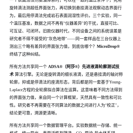
一个表面活性剂驱油体系时，可以在
一致的温压条件下，先用
旋转滴法测超低界面张力，再切换到悬挂滴法观察动态界面行
为，最后用停滴法完成岩石表面润湿性评价。三个实验，同一
个温压基准，数据之间不再有“仪器差异"的干扰，直接可比、
可互证、可闭环。旧款仪器时代，不同设备之间的系统误差是
研究者不得不接受的“灰色地带"——同一套样品在三台仪器上
测出三个略有差异的界面张力值，到底信哪个？
MicroDrop®
终结了这种纠结。
所有方法共享同一个
ADSA®（阿莎®）先进液滴轮廓测试技
术
算法引擎。无论是旋转滴的细长液滴，还是悬挂滴的轴对称
轮廓，抑或是停滴法的座滴形态，背后都是同一套基于Young-
Laplace方程的全轮廓拟合算法在运算。这意味着不同方法得到
的界面张力值，来自同一个计算框架，天然具有一致性和可比
性。研究者不再需要在不同算法的数据之间进行人为“校正"，
结论更可靠，溯源更清晰。
所有方法共享同一个数据管理平台。实验数据统一存储、统一