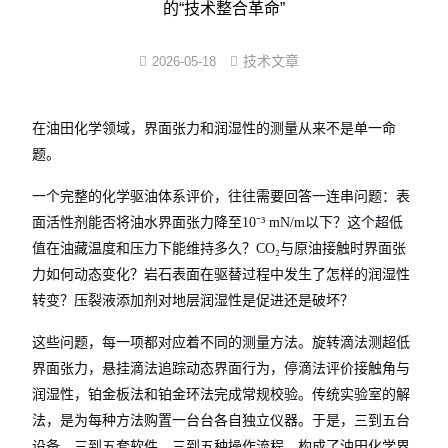
的“技术整合革命”
界面弹性系数仪
技术文章
2026-05-18
表面清洁度分析仪
在油田化学领域，界面张力和润湿性的测量从来不是单一命
水滴角测量仪
题。
位移及其控制系统
一个完整的化学驱油体系评价，往往需要回答一连串问题：表
面活性剂能否将油水界面张力降至10⁻³ mN/m以下？这个超低
光谱色谱分析仪器
值在油藏温度和压力下能维持多久？CO₂与原油接触时界面张
TOF相机（Time of Flight）
力如何动态变化？岩石表面在驱替过程中发生了怎样的润湿性
转变？压裂液添加剂对地层润湿性是促进还是破坏？
这些问题，每一项都对应着不同的测量方法。旋转滴法测超低
界面张力，悬挂滴法追踪动态界面行为，停滴法评价接触角与
润湿性，铂金板法和铂金环法完成常规校验。传统实验室的解
法，是为每种方法购置一台台各自独立仪器。于是，三到五台
设备、三到五套软件、三到五种操作流程，构成了油田化学界