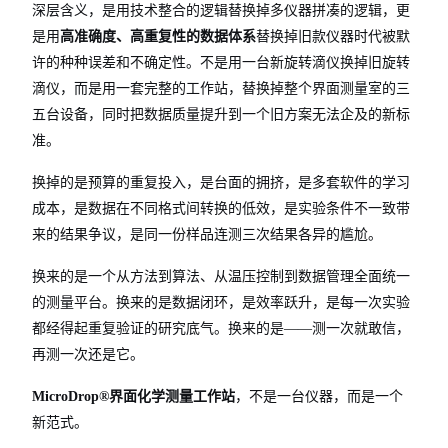
深层含义，是用技术整合的逻辑替换掉多仪器拼凑的逻辑，更
是用
高准确度、高重复性的数据体系
替换掉旧款仪器时代被默
许的种种误差和不确定性。不是用一台新旋转滴仪换掉旧旋转
滴仪，而是用一套完整的工作站，替换掉整个界面测量室的三
五台设备，同时把数据质量提升到一个旧方案无法企及的新标
准。
换掉的是预算的重复投入，是台面的拥挤，是多套软件的学习
成本，是数据在不同格式间转换的低效，是实验条件不一致带
来的结果争议，是同一份样品连测三次结果各异的尴尬。
换来的是一个从方法到算法、从温压控制到数据管理全面统一
的测量平台。换来的是数据闭环，是效率跃升，是每一次实验
都经得起重复验证的研究底气。换来的是——测一次就敢信，
再测一次还是它。
MicroDrop®界面化学测量工作站
，不是一台仪器，而是一个
新范式。