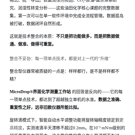
格式、统一导出。表面活性剂筛选、CO₂-原油-盐水体系研
究、润湿性转变分析——这些油田化学核心课题的完整数据
集，第一次可以在单一软件环境中完成全流程管理。数据孤岛
被打破，数据闭环自然形成。
这就是技术整合的本质：
不只是把功能做多，而是把数据做
通、做准、做得可重复。
整合不妥协：每一项单点技术，都是对上一代的“升维"
整合型仪器常被质疑的一点是：样样都行，是不是样样都不
精？
MicroDrop®界面化学测量工作站
的回答是反向的——它的每
一项单点技术，都达到了超越独立单机的水准。
数据之准确、
重复性之好，远非旧款仪器所能比拟。
旋转滴模式下，智能自动水平调整功能将旋转轴精度锁定到
更
高精度
，实测液滴半天漂移不超过0.2mm。在10⁻³ mN/m级别的