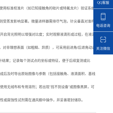
。
QQ客服
。使用标准校准片（如已知接触角的硅片或特氟龙片）验证系统
小则受蒸发影响显著。微量进样器需排尽气泡，针尖垂直对准样
电话咨询
开启背光照明以增强对比度；实时观察液滴形成过程，在液滴
合法。对非理想表面（如粗糙、异质），可采用前进角/后退角动态
关注微信
计结果；记录每个测试点的坐标或特征，便于后续复测或比
成后及时导出原始图像与参数（包括接触角、液滴面积、基线
用无绒布和专用溶剂；若出现“找不到设备”或图像黑屏，可
性或腐蚀性试剂需在通风橱中操作，并妥善密封储存。