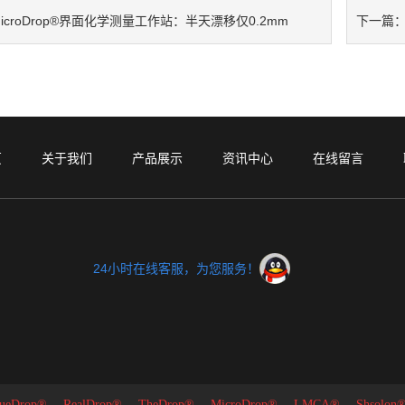
icroDrop®界面化学测量工作站：半天漂移仅0.2mm
下一篇
页
关于我们
产品展示
资讯中心
在线留言
24小时在线客服，为您服务！
rueDrop®、
RealDrop®、
TheDrop®、
MicroDrop®、
LMCA®、
Shso