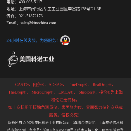
电话：400-005-5117
地址：上海市闵行区莘庄工业园区申富路128号D1-3F
传真：021-51872176
Email：sales@kinochina.com
24小时在线客服，为您服务！
CAST®、阿莎®、ADSA®、
TrueDrop®、
RealDrop®、
TheDrop®、
MicroDrop®、
LMCA®、
Shsolon®、梭伦®为上海
梭伦注册商标。
如上商标用于接触角测量仪、表面张力仪、界面张力仪的商品或
服务。侵权必究！
版权所有 © 2026 美国科诺工业有限公司 （战略合作伙伴：上海梭伦信息科
技有限公司）
备案号：沪ICP备05051428号-4
技术支持：
化工仪器网
管理登