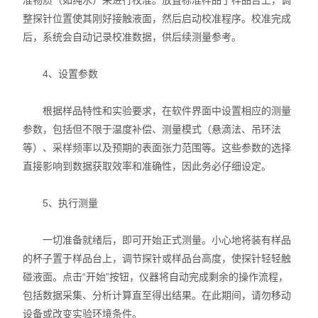
准物质（如纯水）来进行校准。放置标准样品于样品台上，调
整探针位置使其刚好接触液面，然后启动校准程序。校准完成
后，系统会自动记录校准数据，供后续测量参考。
4、设置参数
根据样品特性和实验要求，在软件界面中设置相应的测量
参数，包括但不限于温度补偿、测量模式（悬滴法、吊环法
等）、采样频率以及预期的表面张力范围等。这些参数的选择
直接影响到数据获取效率和准确性，因此务必仔细设定。
5、执行测量
一切准备就绪后，即可开始正式测量。小心地将装有样品
的杯子置于样品台上，调节探针或样品台高度，使探针轻轻触
碰液面。点击“开始”按钮，仪器将自动完成剩余的操作流程，
包括数据采集、分析计算直至得出结果。在此期间，请勿移动
设备或改变实验环境条件。