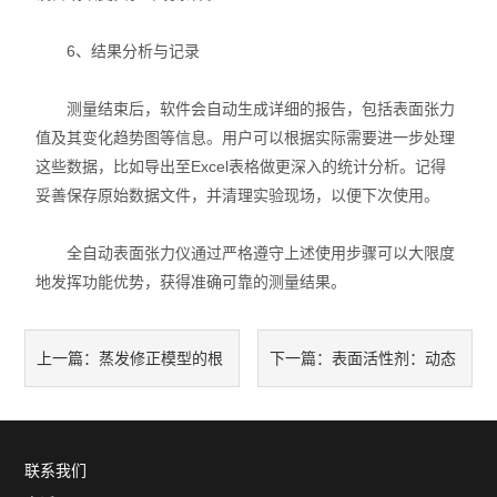
6、结果分析与记录
测量结束后，软件会自动生成详细的报告，包括表面张力
值及其变化趋势图等信息。用户可以根据实际需要进一步处理
这些数据，比如导出至Excel表格做更深入的统计分析。记得
妥善保存原始数据文件，并清理实验现场，以便下次使用。
全自动表面张力仪通过严格遵守上述使用步骤可以大限度
地发挥功能优势，获得准确可靠的测量结果。
蒸发修正模型的根
表面活性剂：动态
上一篇：
下一篇：
本性缺陷与接触角动力学的再
表面张力仪解码的分子“跨界密
建构
码“
联系我们