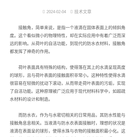
界面弹性系数仪
技术文章
2024-02-04
表面清洁度分析仪
接触角，简单来说，是指一个液滴在固体表面上的倾斜角
度。这个看似微小的物理特性，却在实际应用中有着广泛而深
水滴角测量仪
远的影响。从荷叶的自洁功能，到现代的防水衣材料，接触角
都发挥了神奇的作用。
位移及其控制系统
荷叶表面具有特殊的结构，使得落在其上的水滴呈现高度
光谱色谱分析仪器
的球形，且与荷叶表面的接触面积非常小。这种特性使得水滴
TOF相机（Time of Flight）
很容易在轻微的扰动下滚动，从而带走荷叶表面的污垢，实现
了自洁功能。这种原理被广泛应用于现代材料科学中，如超疏
水材料的设计和制造。
而防水衣，作为与水密切相关的日常用品，其防水性能与
接触角息息相关。当液滴与防水衣表面接触时，理想的状况是
液滴在表面呈的球形，使得水珠与衣物的接触面积最小化。这