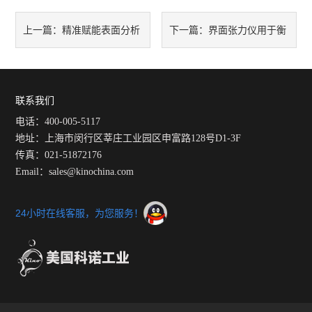
精准赋能表面分析
界面张力仪用于衡
上一篇：
下一篇：
上海梭伦水滴角测试仪技术解
量液体性质的重要参数之一界
析
面张力
联系我们
电话：400-005-5117
地址：上海市闵行区莘庄工业园区申富路128号D1-3F
传真：021-51872176
Email：sales@kinochina.com
24小时在线客服，为您服务！