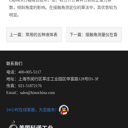
Laplace方程拟合技术，左、右分开计算并分别修正重力系
数，倾斜角度的影响。在接触角测定仪的算法中，其优势较为
明显。
常用的五种液体表
接触角测量仪在昏
上一篇：
下一篇：
面张力测量方法介绍
暗模糊背景下测量接触角
联系我们
电话：400-005-5117
地址：上海市闵行区莘庄工业园区申富路128号D1-3F
传真：021-51872176
Email：sales@kinochina.com
24小时在线客服，为您服务！