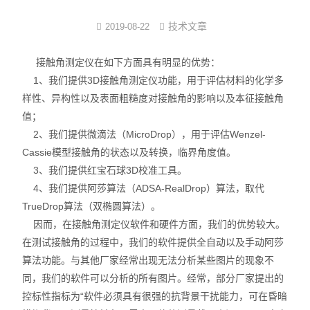
界面弹性系数仪
技术文章
2019-08-22
表面清洁度分析仪
接触角测定仪在如下方面具有明显的优势：
1、我们提供3D接触角测定仪功能，用于评估材料的化学多
水滴角测量仪
样性、异构性以及表面粗糙度对接触角的影响以及本征接触角
值；
位移及其控制系统
2、我们提供微滴法（MicroDrop），用于评估Wenzel-
Cassie模型接触角的状态以及转换，临界角度值。
光谱色谱分析仪器
3、我们提供红宝石球3D校准工具。
TOF相机（Time of Flight）
4、我们提供阿莎算法（ADSA-RealDrop）算法，取代
TrueDrop算法（双椭圆算法）。
因而，在接触角测定仪软件和硬件方面，我们的优势较大。
在测试接触角的过程中，我们的软件提供全自动以及手动阿莎
算法功能。与其他厂家经常出现无法分析某些图片的现象不
同，我们的软件可以分析的所有图片。经常，部分厂家提出的
控标性指标为“软件必须具有很强的抗背景干扰能力，可在昏暗