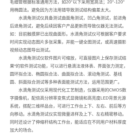
毛细管根据标准通用方法，如20°以下采用宽高法；20°-120°
用椭圆法。避免因为方法用错导致测试结构偏差太大。
水滴角测试仪具备测试曲面角测试，凹凸角测试，前进角
后退角测试，避免后续因客户产品更新而导致仪器无法测试。
如：目前触摸屏已出现曲面形。水滴角测试仪可根据客户要求
时间实现动态图片多张采集，并能一键全图测试，或高速摄影
视频动态图导出测试。
水滴角测试仪软件图片可缩放，可直接图片上保存测试结
果*的软件测试功能，可以进行悬滴法液体表、界面张力测定，
圆环拟合法、椭圆拟合法、曲面拟合法、滚动角测试、基线
圆、斜面拟合测试等多种表面能测试方法，运用范围更广。
水滴角测试仪采用现代化工艺制造，仪器采用的CMOS数
字摄像机，配倍高分辨率变焦式显微镜和高亮度LED背景光源
系统，搭配三维样品台，可进行工作台上下、左右、前后等方
向移动。水滴角测试仪实现微量进样及上下、左右精密移动。
同时还设计了伸缩杆结构工作台，能适应在不同用户材料厚度
加大的场合。