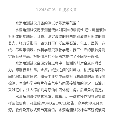
界面弹性系数仪
技术文章
2018-07-03
表面清洁度分析仪
水滴角测试仪具备的测试功能运用范围广
水滴角测试仪用于测量液体对固体的浸润性,通过测量液体
水滴角测量仪
对固体的接触角、计算、测定液体的自由能即液体对固体的附
着力，张力等指标，该仪器可广泛应用石油、化工、医药、造
位移及其控制系统
纸、尽料等领域，作科学研究及教学用，我厂生产的接触角测
定仪系列产品，根据用户的不同需求提供了不同型号仪器。
光谱色谱分析仪器
水滴角测试仪金属焊接过程中，检测焊剂对金属的附着
TOF相机（Time of Flight）
力，印刷行业油墨，金属，纸张之间的附着力，粘接剂与固体
间的粘接程度研究，航天工业空中雨雾对飞机基体的润湿程度
检测，军事科学中弹片在空气中与雨雾接触角的测定，石油开
采过程中，注人添加剂与原油中固体前进角，后退角的测定。
水滴角测试仪结构紧凑，体积小，一键式操作视频采集试
样图象信息，可生成WORD及EXCEL报告，高寿命冷光背景
源，软件及开放式调节亮度值。水滴角测试仪标准不锈钢液滴