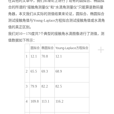
在其他的文章中，我们从理论上进行了现有的圆拟合、椭圆拟
合的所谓的“接触角测量仪”和“水滴角测量仪”只能算是数码量
角器，本文我们从实际的测值结果来论证，圆拟合、椭圆拟合
测试接触角值与Young-Laplace方程拟合测试接触角值或水滴角
值的真正区别。
我们对10－170度共7个典型的接触角水滴图像进行了测值，测
值数据如下所示：
+
圆拟合
椭圆拟合
Young-Laplace方程拟合
1
12.1
70.8
12.1
2
65.5
69.3
68.9
3
79.9
82.2
82.5
4
109.8
113.1
116.2