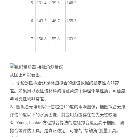
5
131.4
139.3
148.9
6
143.5
146.7
155.3
7
150.8
155.8
163.9
从图上可以看出：
1、无论是圆拟合还是椭圆拟合的测值数据的稳定性均非常
差。如果用以表征该材料的接触角这个物理化学性质，可信度
与可靠性均非常差；
2、圆拟合无法用以评估超过120度的水滴图像，椭圆拟合无法
评估20度以下的水滴图像，其应用范围存在在先天性缺陷；
3、Young-Laplace方程拟合算法的边缘拟合度远高于椭圆、圆
拟合等评估工具，是真正稳定、可靠的“接触角”测量工具。