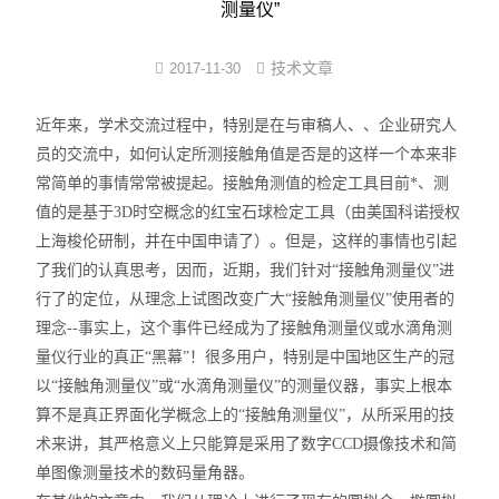
测量仪”
界面弹性系数仪
技术文章
2017-11-30
表面清洁度分析仪
近年来，学术交流过程中，特别是在与审稿人、、企业研究人
水滴角测量仪
员的交流中，如何认定所测接触角值是否是的这样一个本来非
常简单的事情常常被提起。接触角测值的检定工具目前*、测
位移及其控制系统
值的是基于3D时空概念的红宝石球检定工具（由美国科诺授权
上海梭伦研制，并在中国申请了）。但是，这样的事情也引起
光谱色谱分析仪器
了我们的认真思考，因而，近期，我们针对“接触角测量仪”进
行了的定位，从理念上试图改变广大“接触角测量仪”使用者的
TOF相机（Time of Flight）
理念--事实上，这个事件已经成为了接触角测量仪或水滴角测
量仪行业的真正“黑幕”！很多用户，特别是中国地区生产的冠
以“接触角测量仪”或“水滴角测量仪”的测量仪器，事实上根本
算不是真正界面化学概念上的“接触角测量仪”，从所采用的技
术来讲，其严格意义上只能算是采用了数字CCD摄像技术和简
单图像测量技术的数码量角器。